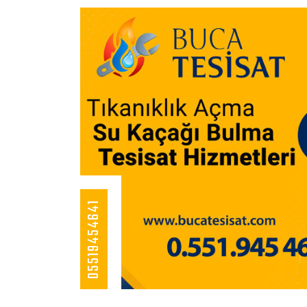
05519454641