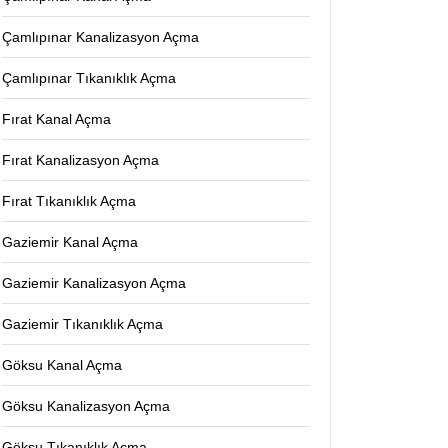
Çamlıpınar Kanalizasyon Açma
Çamlıpınar Tıkanıklık Açma
Fırat Kanal Açma
Fırat Kanalizasyon Açma
Fırat Tıkanıklık Açma
Gaziemir Kanal Açma
Gaziemir Kanalizasyon Açma
Gaziemir Tıkanıklık Açma
Göksu Kanal Açma
Göksu Kanalizasyon Açma
Göksu Tıkanıklık Açma