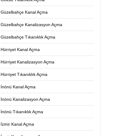
Güzelbahçe Kanal Açma
Güzelbahçe Kanalizasyon Açma
Güzelbahçe Tıkanıklık Açma
Hürriyet Kanal Açma
Hürriyet Kanalizasyon Açma
Hürriyet Tıkanıklık Açma
İnönü Kanal Açma
İnönü Kanalizasyon Açma
İnönü Tıkanıklık Açma
İzmir Kanal Açma