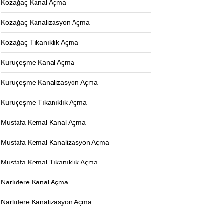
Kozağaç Kanal Açma
Kozağaç Kanalizasyon Açma
Kozağaç Tıkanıklık Açma
Kuruçeşme Kanal Açma
Kuruçeşme Kanalizasyon Açma
Kuruçeşme Tıkanıklık Açma
Mustafa Kemal Kanal Açma
Mustafa Kemal Kanalizasyon Açma
Mustafa Kemal Tıkanıklık Açma
Narlıdere Kanal Açma
Narlıdere Kanalizasyon Açma