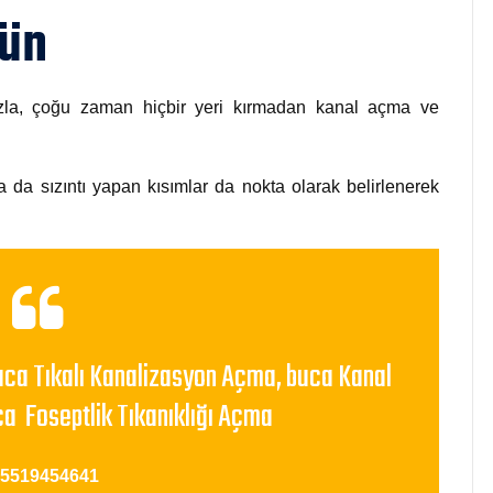
gün
mızla, çoğu zaman hiçbir yeri kırmadan kanal açma ve
a da sızıntı yapan kısımlar da nokta olarak belirlenerek
uca Tıkalı Kanalizasyon Açma, buca Kanal
ca Foseptlik Tıkanıklığı Açma
05519454641