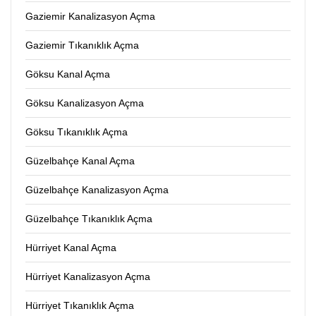
Gaziemir Kanalizasyon Açma
Gaziemir Tıkanıklık Açma
Göksu Kanal Açma
Göksu Kanalizasyon Açma
Göksu Tıkanıklık Açma
Güzelbahçe Kanal Açma
Güzelbahçe Kanalizasyon Açma
Güzelbahçe Tıkanıklık Açma
Hürriyet Kanal Açma
Hürriyet Kanalizasyon Açma
Hürriyet Tıkanıklık Açma