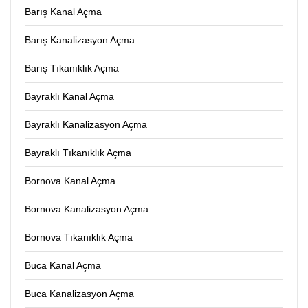
Barış Kanal Açma
Barış Kanalizasyon Açma
Barış Tıkanıklık Açma
Bayraklı Kanal Açma
Bayraklı Kanalizasyon Açma
Bayraklı Tıkanıklık Açma
Bornova Kanal Açma
Bornova Kanalizasyon Açma
Bornova Tıkanıklık Açma
Buca Kanal Açma
Buca Kanalizasyon Açma