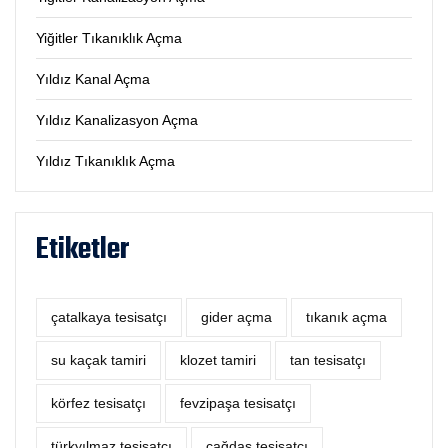
Yiğitler Tıkanıklık Açma
Yıldız Kanal Açma
Yıldız Kanalizasyon Açma
Yıldız Tıkanıklık Açma
Etiketler
çatalkaya tesisatçı
‎gider açma
tıkanık açma
su kaçak tamiri
klozet tamiri
tan tesisatçı
körfez tesisatçı
fevzipaşa tesisatçı
türkyılmaz tesisatçı
çağdaş tesisatçı