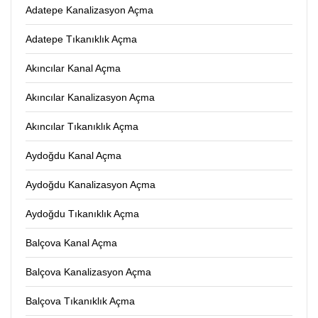
Adatepe Kanalizasyon Açma
Adatepe Tıkanıklık Açma
Akıncılar Kanal Açma
Akıncılar Kanalizasyon Açma
Akıncılar Tıkanıklık Açma
Aydoğdu Kanal Açma
Aydoğdu Kanalizasyon Açma
Aydoğdu Tıkanıklık Açma
Balçova Kanal Açma
Balçova Kanalizasyon Açma
Balçova Tıkanıklık Açma