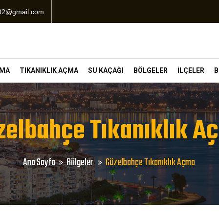
102@gmail.com
ÇMA
TIKANIKLIK AÇMA
SU KAÇAĞI
BÖLGELER
İLÇELER
B
zelbahçe Tıkanıklık A
Ana Sayfa
Bölgeler
Güzelbahçe Tıkanıklık Açma