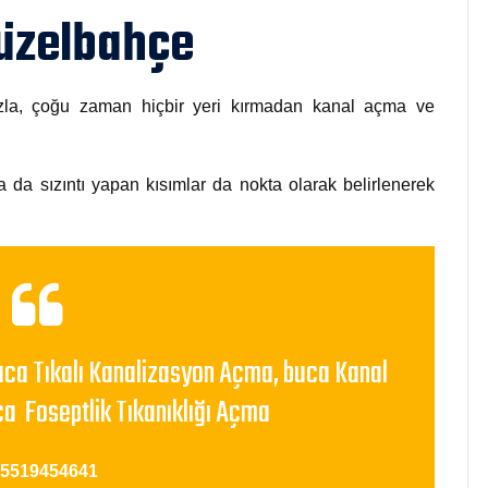
Güzelbahçe
mızla, çoğu zaman hiçbir yeri kırmadan kanal açma ve
a da sızıntı yapan kısımlar da nokta olarak belirlenerek
uca Tıkalı Kanalizasyon Açma, buca Kanal
ca Foseptlik Tıkanıklığı Açma
05519454641