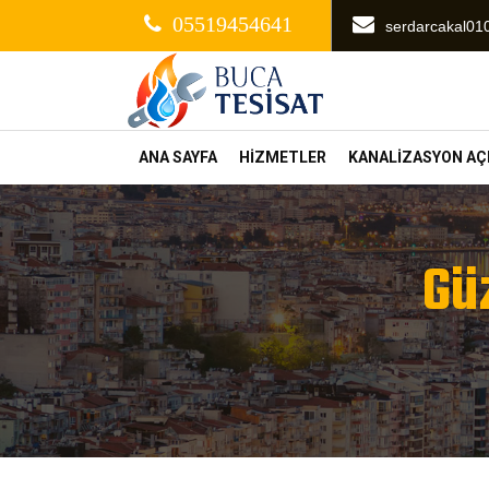
05519454641
serdarcakal0
ANA SAYFA
HİZMETLER
KANALİZASYON A
Gü