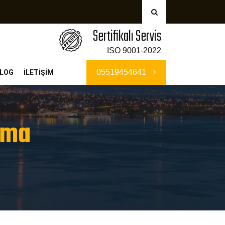
Sertifikalı Servis
ISO 9001-2022
05519454641
LOG
İLETİŞİM
çma