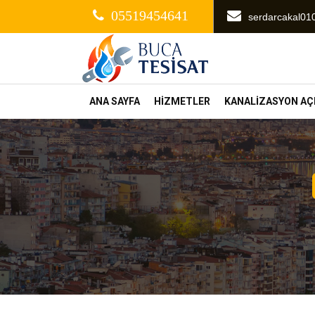
05519454641
serdarcakal0
ANA SAYFA
HİZMETLER
KANALİZASYON A