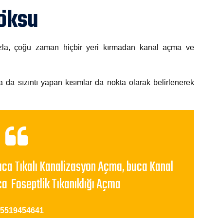
Göksu
mızla, çoğu zaman hiçbir yeri kırmadan kanal açma ve
a da sızıntı yapan kısımlar da nokta olarak belirlenerek
uca Tıkalı Kanalizasyon Açma, buca Kanal
ca Foseptlik Tıkanıklığı Açma
05519454641