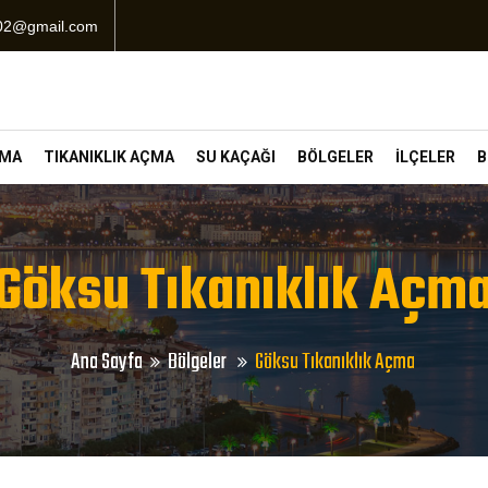
102@gmail.com
ÇMA
TIKANIKLIK AÇMA
SU KAÇAĞI
BÖLGELER
İLÇELER
B
Göksu Tıkanıklık Açm
Ana Sayfa
Bölgeler
Göksu Tıkanıklık Açma