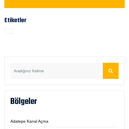
Etiketler
Bölgeler
Adatepe Kanal Açma