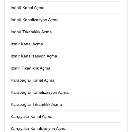
İnönü Kanal Açma
İnönü Kanalizasyon Açma
İnönü Tıkanıklık Açma
İzmir Kanal Açma
İzmir Kanalizasyon Açma
İzmir Tıkanıklık Açma
Karabağlar Kanal Açma
Karabağlar Kanalizasyon Açma
Karabağlar Tıkanıklık Açma
Karşıyaka Kanal Açma
Karşıyaka Kanalizasyon Açma