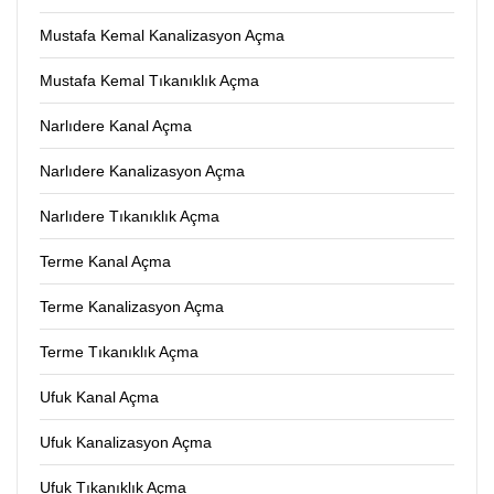
Mustafa Kemal Kanalizasyon Açma
Mustafa Kemal Tıkanıklık Açma
Narlıdere Kanal Açma
Narlıdere Kanalizasyon Açma
Narlıdere Tıkanıklık Açma
Terme Kanal Açma
Terme Kanalizasyon Açma
Terme Tıkanıklık Açma
Ufuk Kanal Açma
Ufuk Kanalizasyon Açma
Ufuk Tıkanıklık Açma