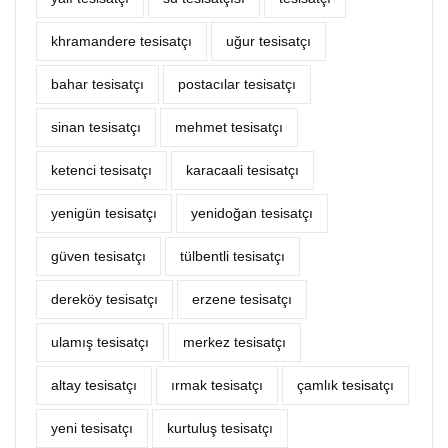
khramandere tesisatçı
uğur tesisatçı
bahar tesisatçı
postacılar tesisatçı
sinan tesisatçı
mehmet tesisatçı
ketenci tesisatçı
karacaali tesisatçı
yenigün tesisatçı
yenidoğan tesisatçı
güven tesisatçı
tülbentli tesisatçı
dereköy tesisatçı
erzene tesisatçı
ulamış tesisatçı
merkez tesisatçı
altay tesisatçı
ırmak tesisatçı
çamlık tesisatçı
yeni tesisatçı
kurtuluş tesisatçı