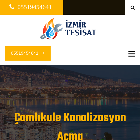
05519454641
05519454641
Me
Çamlıkule Kanalizasyon
Açma