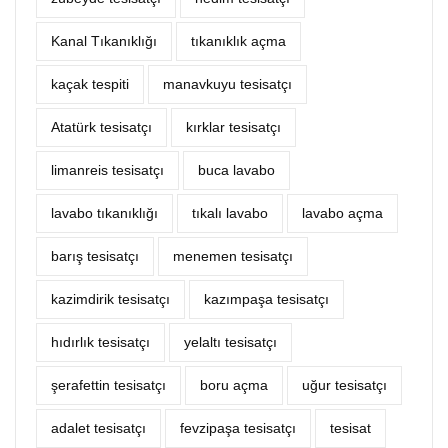
Kanal Tıkanıklığı
tıkanıklık açma
kaçak tespiti
manavkuyu tesisatçı
Atatürk tesisatçı
kırklar tesisatçı
limanreis tesisatçı
buca lavabo
lavabo tıkanıklığı
tıkalı lavabo
lavabo açma
barış tesisatçı
menemen tesisatçı
kazimdirik tesisatçı
kazımpaşa tesisatçı
hıdırlık tesisatçı
yelaltı tesisatçı
şerafettin tesisatçı
boru açma
uğur tesisatçı
adalet tesisatçı
fevzipaşa tesisatçı
tesisat