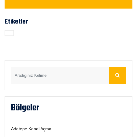
Etiketler
Bölgeler
Adatepe Kanal Açma