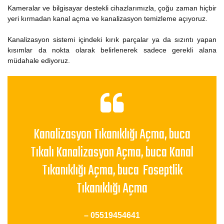
Kameralar ve bilgisayar destekli cihazlarımızla, çoğu zaman hiçbir
yeri kırmadan kanal açma ve kanalizasyon temizleme açıyoruz.
Kanalizasyon sistemi içindeki kırık parçalar ya da sızıntı yapan
kısımlar da nokta olarak belirlenerek sadece gerekli alana
müdahale ediyoruz.
Kanalizasyon Tıkanıklığı Açma, buca
Tıkalı Kanalizasyon Açma, buca Kanal
Tıkanıklığı Açma, buca Foseptlik
Tıkanıklığı Açma
– 05519454641