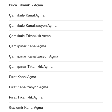
Buca Tıkanıklık Açma
Çamlıkule Kanal Açma
Çamlıkule Kanalizasyon Açma
Çamlıkule Tıkanıklık Açma
Çamlıpınar Kanal Açma
Çamlıpınar Kanalizasyon Açma
Çamlıpınar Tıkanıklık Açma
Fırat Kanal Açma
Fırat Kanalizasyon Açma
Fırat Tıkanıklık Açma
Gaziemir Kanal Açma