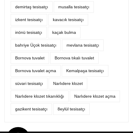
demirtaş tesisatçı
musalla tesisatçı
izkent tesisatçı
kavacık tesisatçı
inönü tesisatçı
kaçak bulma
bahriye Üçok tesisatçı
mevlana tesisatçı
Bornova tuvalet
Bornova tıkalı tuvalet
Bornova tuvalet açma
Kemalpaşa tesisatçı
süvari tesisatçı
Narlıdere klozet
Narlıdere klozet tıkanıklığı
Narlıdere klozet açma
gazikent tesisatçı
8eylül tesisatçı