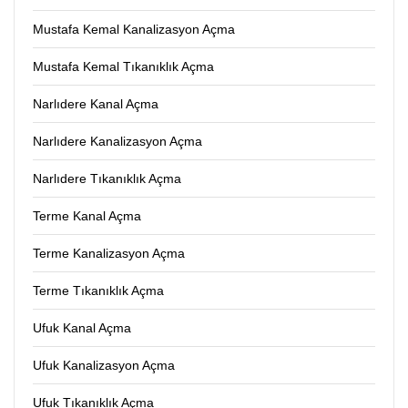
Mustafa Kemal Kanalizasyon Açma
Mustafa Kemal Tıkanıklık Açma
Narlıdere Kanal Açma
Narlıdere Kanalizasyon Açma
Narlıdere Tıkanıklık Açma
Terme Kanal Açma
Terme Kanalizasyon Açma
Terme Tıkanıklık Açma
Ufuk Kanal Açma
Ufuk Kanalizasyon Açma
Ufuk Tıkanıklık Açma