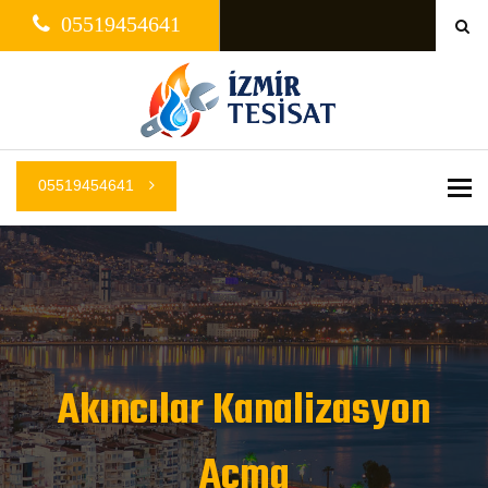
05519454641
05519454641
Me
Akıncılar Kanalizasyon
Açma