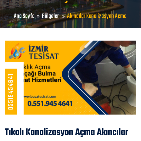
Ana Sayfa
Bölgeler
Akıncılar Kanalizasyon Açma
05519454641
Tıkalı Kanalizasyon Açma Akıncılar