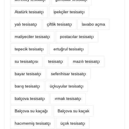
Atatürk tesisatçı
ipekçiler tesisatçı
yalı tesisatçı
çiftlik tesisatçı
lavabo açma
maliyeciler tesisatçı
postacılar tesisatçı
tepecik tesisatçı
ertuğrul tesisatçı
su tesisatçısı
tesisatçı
mazılı tesisatçı
bayar tesisatçı
seferihisar tesisatçı
barış tesisatçı
üçkuyular tesisatçı
balçova tesisatçı
ırmak tesisatçı
Balçova su kaçağı
Balçova su kaçak
hacımemiş tesisatçı
üçok tesisatçı