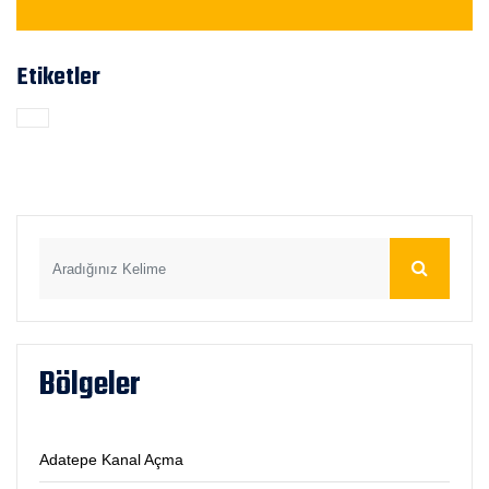
Etiketler
Bölgeler
Adatepe Kanal Açma