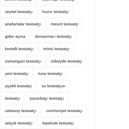
veysel tesisatçı
huzur tesisatçı
anafartalar tesisatçı
mescit tesisatçı
gider açma
donanmacı tesisatçı
kestelli tesisatçı
inönü tesisatçı
osmangazi tesisatçı
zübeyde tesisatçı
yeni tesisatçı
tuna tesisatçı
çiçekli tesisatçı
su tesisatçısı
tesisatçı
pazarbaşı tesisatçı
cebesoy tesisatçı
cumhuriyet tesisatçı
selçuk tesisatçı
tepekule tesisatçı