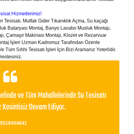
isat Hizmetlerimiz!
fer Tesisatı. Mutfak Gider Tıkanıklık Açma, Su kaçağı
sluk Bataryası Montaj, Banyo Lavabo Musluk Montajı,
jı, Çamaşır Makinası Montajı, Klozet ve Rezarvuar
ontaj İşleri Uzman Kadromuz Tarafından Özenle
e Tüm Sıhhi Tesisatı İşleri İçin Bizi Aramanız Yeterlidir.
restesiniz.
nelinde ve Tüm Mahallelerinde Su Tesisatı
 Kesintisiz Devam Ediyor.
05519454641