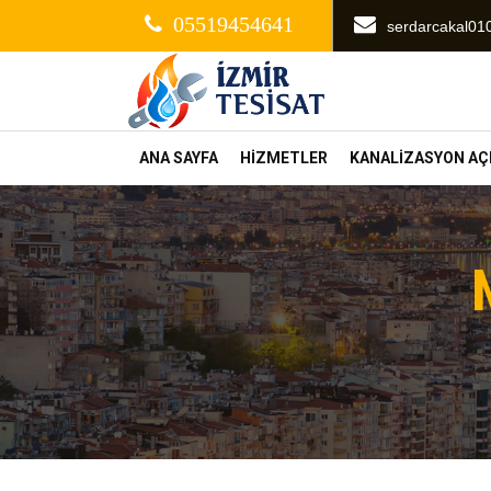
05519454641
serdarcakal0
ANA SAYFA
HİZMETLER
KANALİZASYON A