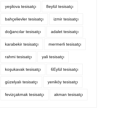
yeşilova tesisatçı
8eylül tesisatçı
bahçelievler tesisatçı
izmir tesisatçı
doğancılar tesisatçı
adalet tesisatçı
karabekir tesisatçı
mermerli tesisatçı
rahmi tesisatçı
yali tesisatçı
koşukavak tesisatçı
6Eylül tesisatçı
güzelyalı tesisatçı
yeniköy tesisatçı
fevizçakmak tesisatçı
akman tesisatçı