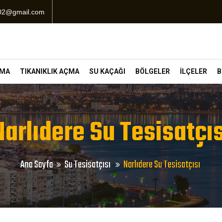
102@gmail.com
ÇMA
TIKANIKLIK AÇMA
SU KAÇAĞI
BÖLGELER
İLÇELER
B
Narlıdere Su Tesisatçıs
Ana Sayfa
Su Tesisatçısı
Narlıdere Su Tesisatçısı