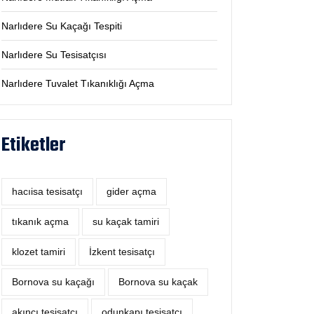
Narlıdere Su Kaçağı Tespiti
Narlıdere Su Tesisatçısı
Narlıdere Tuvalet Tıkanıklığı Açma
Etiketler
hacıisa tesisatçı
‎gider açma
tıkanık açma
su kaçak tamiri
klozet tamiri
İzkent tesisatçı
Bornova su kaçağı
Bornova su kaçak
akıncı tesisatçı
odunkapı tesisatçı