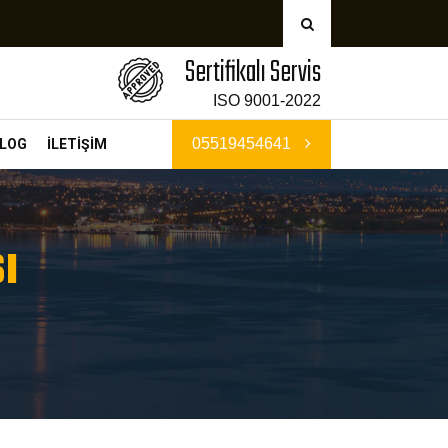
Sertifikalı Servis
ISO 9001-2022
05519454641
LOG
İLETİŞİM
ı