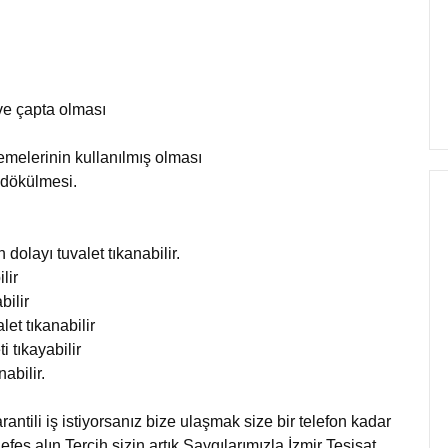
 ve çapta olması
emelerinin kullanılmış olması
 dökülmesi.
dolayı tuvalet tıkanabilir.
lir
bilir
et tıkanabilir
i tıkayabilir
abilir.
arantili iş istiyorsanız bize ulaşmak size bir telefon kadar
nefes alın.Tercih sizin artık Saygılarımızla İzmir Tesisat.