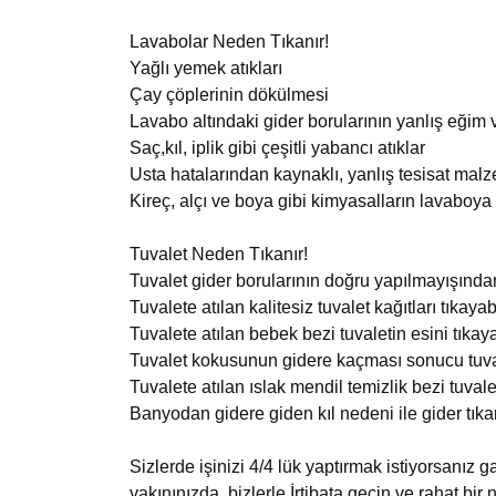
Lavabolar Neden Tıkanır!
Yağlı yemek atıkları
Çay çöplerinin dökülmesi
Lavabo altındaki gider borularının yanlış eğim
Saç,kıl, iplik gibi çeşitli yabancı atıklar
Usta hatalarından kaynaklı, yanlış tesisat malz
Kireç, alçı ve boya gibi kimyasalların lavaboya
Tuvalet Neden Tıkanır!
Tuvalet gider borularının doğru yapılmayışından 
Tuvalete atılan kalitesiz tuvalet kağıtları tıkayabi
Tuvalete atılan bebek bezi tuvaletin esini tıkaya
Tuvalet kokusunun gidere kaçması sonucu tuval
Tuvalete atılan ıslak mendil temizlik bezi tuvalet
Banyodan gidere giden kıl nedeni ile gider tıkan
Sizlerde işinizi 4/4 lük yaptırmak istiyorsanız g
yakınınızda. bizlerle İrtibata geçin ve rahat bir 