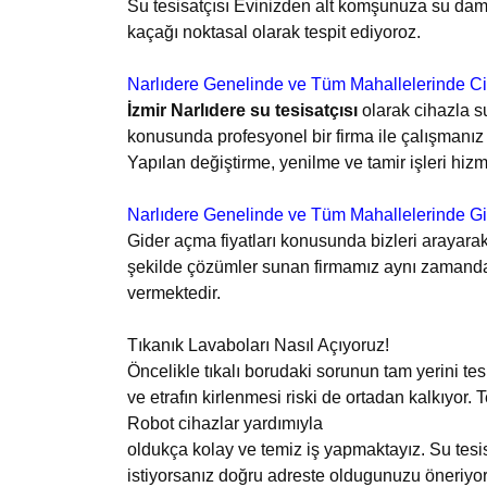
Su tesisatçısı Evinizden alt komşunuza su daml
kaçağı noktasal olarak tespit ediyoroz.
Narlıdere Genelinde ve Tüm Mahallelerinde C
İzmir Narlıdere su tesisatçısı
olarak cihazla s
konusunda profesyonel bir firma ile çalışmanız
Yapılan değiştirme, yenilme ve tamir işleri hiz
Narlıdere Genelinde ve Tüm Mahallelerinde Gi
Gider açma fiyatları konusunda bizleri arayarak bil
şekilde çözümler sunan firmamız aynı zamanda u
vermektedir.
Tıkanık Lavaboları Nasıl Açıyoruz!
Öncelikle tıkalı borudaki sorunun tam yerini tes
ve etrafın kirlenmesi riski de ortadan kalkıyor. 
Robot cihazlar yardımıyla
oldukça kolay ve temiz iş yapmaktayız. Su tesi
istiyorsanız doğru adreste oldugunuzu öner