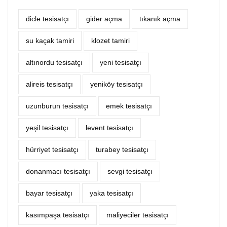
dicle tesisatçı
‎gider açma
tıkanık açma
su kaçak tamiri
klozet tamiri
altınordu tesisatçı
yeni tesisatçı
alireis tesisatçı
yeniköy tesisatçı
uzunburun tesisatçı
emek tesisatçı
yeşil tesisatçı
levent tesisatçı
hürriyet tesisatçı
turabey tesisatçı
donanmacı tesisatçı
sevgi tesisatçı
bayar tesisatçı
yaka tesisatçı
kasımpaşa tesisatçı
maliyeciler tesisatçı