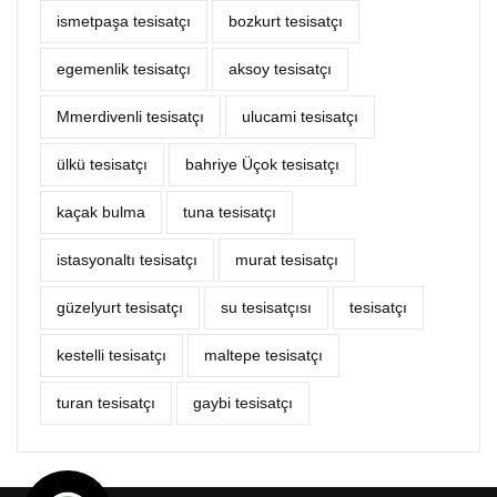
ismetpaşa tesisatçı
bozkurt tesisatçı
egemenlik tesisatçı
aksoy tesisatçı
Mmerdivenli tesisatçı
ulucami tesisatçı
ülkü tesisatçı
bahriye Üçok tesisatçı
kaçak bulma
tuna tesisatçı
istasyonaltı tesisatçı
murat tesisatçı
güzelyurt tesisatçı
su tesisatçısı
tesisatçı
kestelli tesisatçı
maltepe tesisatçı
turan tesisatçı
gaybi tesisatçı