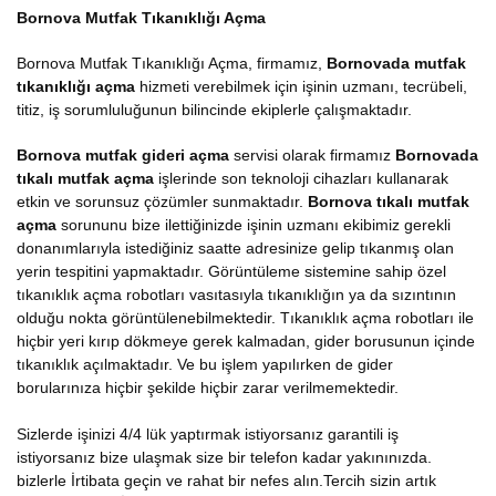
Bornova Mutfak Tıkanıklığı Açma
Bornova Mutfak Tıkanıklığı Açma, firmamız,
Bornovada mutfak
tıkanıklığı açma
hizmeti verebilmek için işinin uzmanı, tecrübeli,
titiz, iş sorumluluğunun bilincinde ekiplerle çalışmaktadır.
Bornova mutfak gideri açma
servisi olarak firmamız
Bornovada
tıkalı mutfak açma
işlerinde son teknoloji cihazları kullanarak
etkin ve sorunsuz çözümler sunmaktadır.
Bornova tıkalı mutfak
açma
sorununu bize ilettiğinizde işinin uzmanı ekibimiz gerekli
donanımlarıyla istediğiniz saatte adresinize gelip tıkanmış olan
yerin tespitini yapmaktadır. Görüntüleme sistemine sahip özel
tıkanıklık açma robotları vasıtasıyla tıkanıklığın ya da sızıntının
olduğu nokta görüntülenebilmektedir. Tıkanıklık açma robotları ile
hiçbir yeri kırıp dökmeye gerek kalmadan, gider borusunun içinde
tıkanıklık açılmaktadır. Ve bu işlem yapılırken de gider
borularınıza hiçbir şekilde hiçbir zarar verilmemektedir.
Sizlerde işinizi 4/4 lük yaptırmak istiyorsanız garantili iş
istiyorsanız bize ulaşmak size bir telefon kadar yakınınızda.
bizlerle İrtibata geçin ve rahat bir nefes alın.Tercih sizin artık