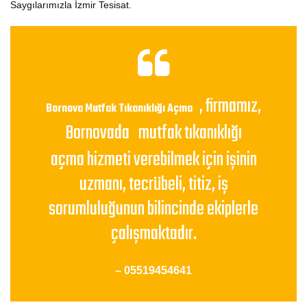
Saygılarımızla İzmir Tesisat.
, firmamız,
Bornova Mutfak Tıkanıklığı Açma
Bornovada
mutfak tıkanıklığı
açma hizmeti verebilmek için işinin
uzmanı, tecrübeli, titiz, iş
sorumluluğunun bilincinde ekiplerle
çalışmaktadır.
– 05519454641