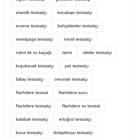
esenlik tesisatçı
kocakapı tesisatçı
erzene tesisatçı
bahçelievler tesisatçı
ismetpaşa tesisatçı
mirali tesisatçı
robot ile su kaçağı
tamir
siteler tesisatçı
koşukavak tesisatçı
yalı tesisatçı
faltay tesisatçı
omurtak tesisatçı
Narlıdere tesisat
Narlıdere sucu
Narlıdere tesisatçı
Narlıdere su tesisat
kalabak tesisatçı
ertuğrul tesisatçı
buca tesisatçı
dolaplıkuyu tesisatçı