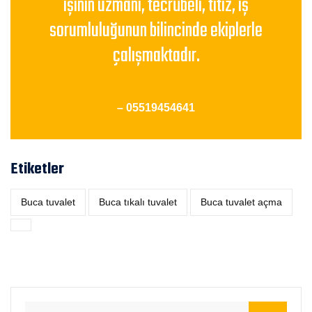
işinin uzmanı, tecrübeli, titiz, iş
sorumluluğunun bilincinde ekiplerle
çalışmaktadır.
– 05519454641
Etiketler
Buca tuvalet
Buca tıkalı tuvalet
Buca tuvalet açma