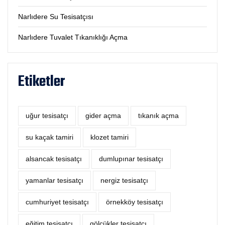
Narlıdere Su Tesisatçısı
Narlıdere Tuvalet Tıkanıklığı Açma
Etiketler
uğur tesisatçı
‎gider açma
tıkanık açma
su kaçak tamiri
klozet tamiri
alsancak tesisatçı
dumlupınar tesisatçı
yamanlar tesisatçı
nergiz tesisatçı
cumhuriyet tesisatçı
örnekköy tesisatçı
eğitim tesisatçı
gölcükler tesisatçı