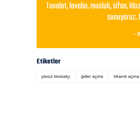
Tuvalet, lavabo, musluk, sifon, klo
sunuyoruz. 
– 
Etiketler
yavuz tesisatçı
‎gider açma
tıkanık açma