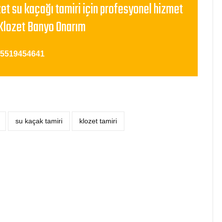
zet su kaçağı tamiri için profesyonel hizmet
Klozet Banyo Onarım
05519454641
su kaçak tamiri
klozet tamiri