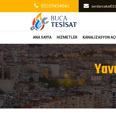
05519454641
serdarcakal0
ANA SAYFA
HİZMETLER
KANALİZASYON A
Yav