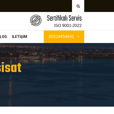
Sertifikalı Servis
ISO 9001-2022
05519454641
LOG
İLETİŞİM
isat