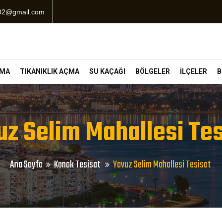
102@gmail.com
ÇMA
TIKANIKLIK AÇMA
SU KAÇAĞI
BÖLGELER
İLÇELER
B
uz Selim Mahallesi Tes
Ana Sayfa
Konak Tesisat
Yavuz Selim Mahallesi Tesisat