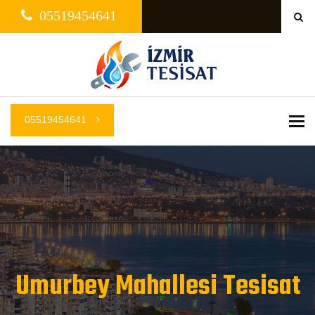
05519454641
05519454641
Me
Umurbey Mahallesi Tesisat