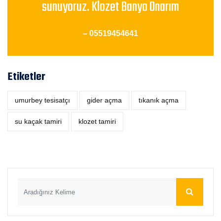
sunuyoruz. Klozet Banyo Onarım
– 05519454641
Etiketler
umurbey tesisatçı
‎gider açma
tıkanık açma
su kaçak tamiri
klozet tamiri