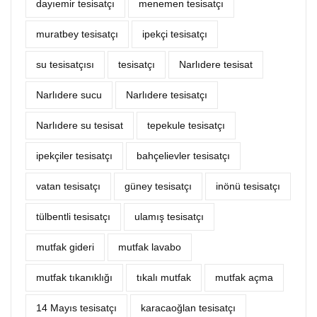
dayıemir tesisatçı
menemen tesisatçı
muratbey tesisatçı
ipekçi tesisatçı
su tesisatçısı
tesisatçı
Narlıdere tesisat
Narlıdere sucu
Narlıdere tesisatçı
Narlıdere su tesisat
tepekule tesisatçı
ipekçiler tesisatçı
bahçelievler tesisatçı
vatan tesisatçı
güney tesisatçı
inönü tesisatçı
tülbentli tesisatçı
ulamış tesisatçı
mutfak gideri
mutfak lavabo
mutfak tıkanıklığı
tıkalı mutfak
mutfak açma
14 Mayıs tesisatçı
karacaoğlan tesisatçı