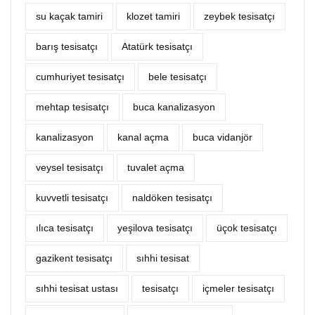
su kaçak tamiri
klozet tamiri
zeybek tesisatçı
barış tesisatçı
Atatürk tesisatçı
cumhuriyet tesisatçı
bele tesisatçı
mehtap tesisatçı
buca kanalizasyon
kanalizasyon
kanal açma
buca vidanjör
veysel tesisatçı
tuvalet açma
kuvvetli tesisatçı
naldöken tesisatçı
ılıca tesisatçı
yeşilova tesisatçı
üçok tesisatçı
gazikent tesisatçı
sıhhi tesisat
sıhhi tesisat ustası
tesisatçı
içmeler tesisatçı