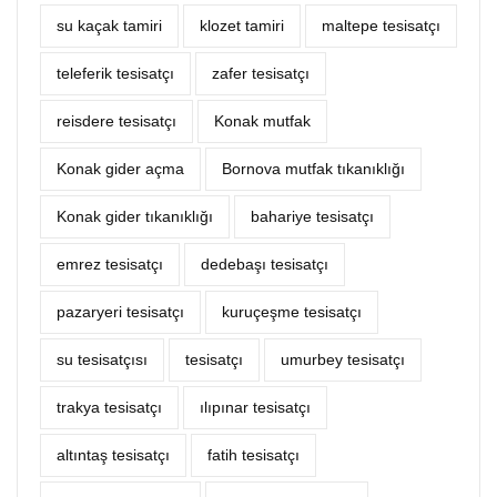
su kaçak tamiri
klozet tamiri
maltepe tesisatçı
teleferik tesisatçı
zafer tesisatçı
reisdere tesisatçı
Konak mutfak
Konak gider açma
Bornova mutfak tıkanıklığı
Konak gider tıkanıklığı
bahariye tesisatçı
emrez tesisatçı
dedebaşı tesisatçı
pazaryeri tesisatçı
kuruçeşme tesisatçı
su tesisatçısı
tesisatçı
umurbey tesisatçı
trakya tesisatçı
ılıpınar tesisatçı
altıntaş tesisatçı
fatih tesisatçı