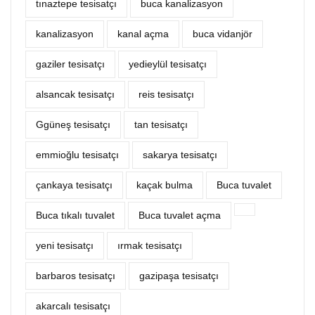
tınaztepe tesisatçı
buca kanalizasyon
kanalizasyon
kanal açma
buca vidanjör
gaziler tesisatçı
yedieylül tesisatçı
alsancak tesisatçı
reis tesisatçı
Ggüneş tesisatçı
tan tesisatçı
emmioğlu tesisatçı
sakarya tesisatçı
çankaya tesisatçı
kaçak bulma
Buca tuvalet
Buca tıkalı tuvalet
Buca tuvalet açma
yeni tesisatçı
ırmak tesisatçı
barbaros tesisatçı
gazipaşa tesisatçı
akarcalı tesisatçı