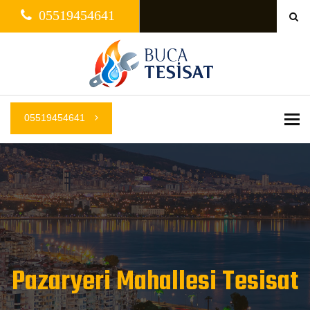
05519454641
05519454641
Me
Pazaryeri Mahallesi Tesisat