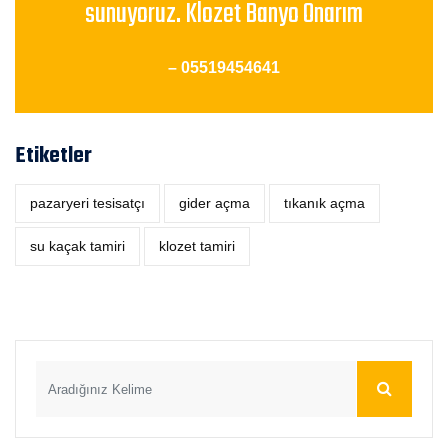
sunuyoruz. Klozet Banyo Onarım
– 05519454641
Etiketler
pazaryeri tesisatçı
‎gider açma
tıkanık açma
su kaçak tamiri
klozet tamiri