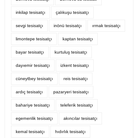
inkilap tesisatçı
çalıkuşu tesisatçı
sevgi tesisatçı
inönü tesisatçı
ırmak tesisatçı
limontepe tesisatçı
kaptan tesisatçı
bayar tesisatçı
kurtuluş tesisatçı
dayıemir tesisatçı
izkent tesisatçı
cüneytbey tesisatçı
reis tesisatçı
ardıç tesisatçı
pazaryeri tesisatçı
bahariye tesisatçı
teleferik tesisatçı
egemenlik tesisatçı
akıncılar tesisatçı
kemal tesisatçı
hıdırlık tesisatçı