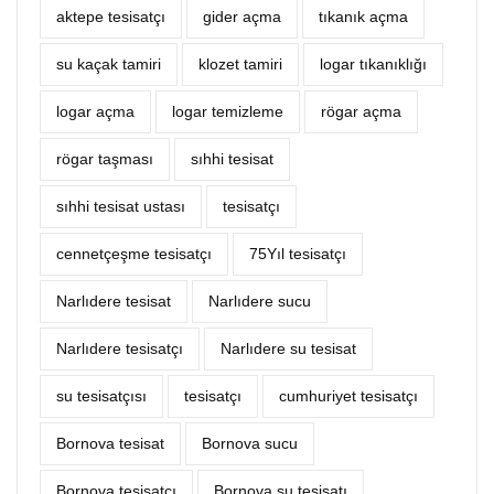
aktepe tesisatçı
‎gider açma
tıkanık açma
su kaçak tamiri
klozet tamiri
logar tıkanıklığı
logar açma
logar temizleme
rögar açma
rögar taşması
sıhhi tesisat
sıhhi tesisat ustası
tesisatçı
cennetçeşme tesisatçı
75Yıl tesisatçı
Narlıdere tesisat
Narlıdere sucu
Narlıdere tesisatçı
Narlıdere su tesisat
su tesisatçısı
tesisatçı
cumhuriyet tesisatçı
Bornova tesisat
Bornova sucu
Bornova tesisatçı
Bornova su tesisatı