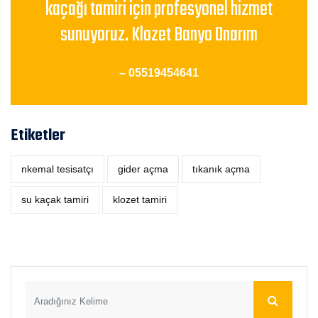
kaçağı tamiri için profesyonel hizmet
sunuyoruz. Klozet Banyo Onarım
– 05519454641
Etiketler
nkemal tesisatçı
‎gider açma
tıkanık açma
su kaçak tamiri
klozet tamiri