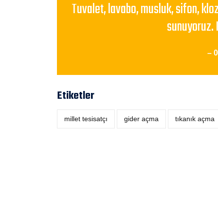
Tuvalet, lavabo, musluk, sifon, klo
sunuyoruz. 
– 
Etiketler
millet tesisatçı
‎gider açma
tıkanık açma