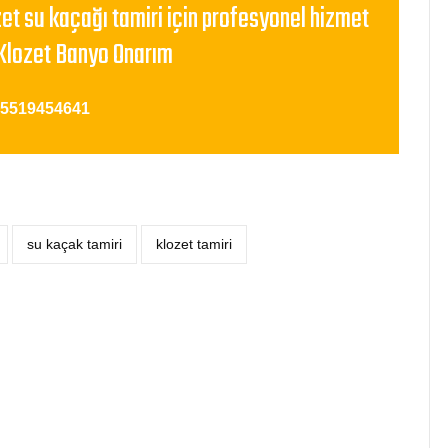
zet su kaçağı tamiri için profesyonel hizmet
Klozet Banyo Onarım
05519454641
su kaçak tamiri
klozet tamiri