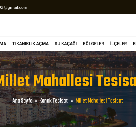
102@gmail.com
ÇMA
TIKANIKLIK AÇMA
SU KAÇAĞI
BÖLGELER
İLÇELER
B
Millet Mahallesi Tesisa
Ana Sayfa
Konak Tesisat
Millet Mahallesi Tesisat