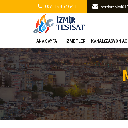
05519454641
serdarcakal0
ANA SAYFA
HİZMETLER
KANALİZASYON A