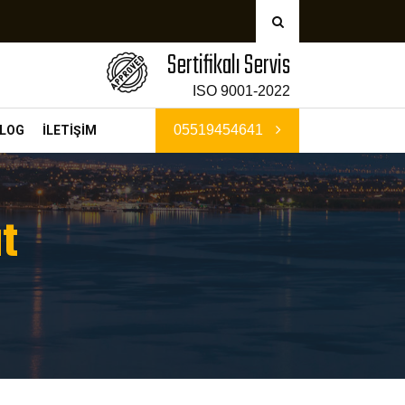
Sertifikalı Servis
ISO 9001-2022
05519454641
LOG
İLETİŞİM
t