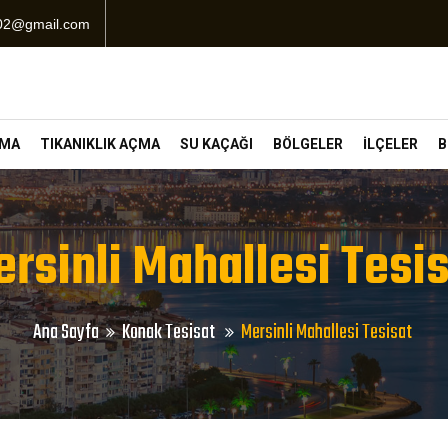
102@gmail.com
ÇMA
TIKANIKLIK AÇMA
SU KAÇAĞI
BÖLGELER
İLÇELER
B
rsinli Mahallesi Tesi
Ana Sayfa
Konak Tesisat
Mersinli Mahallesi Tesisat