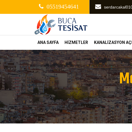
05519454641
serdarcakal0
ANA SAYFA
HİZMETLER
KANALİZASYON A
Me