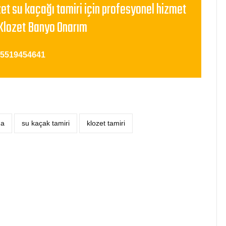
zet su kaçağı tamiri için profesyonel hizmet
Klozet Banyo Onarım
05519454641
ma
su kaçak tamiri
klozet tamiri