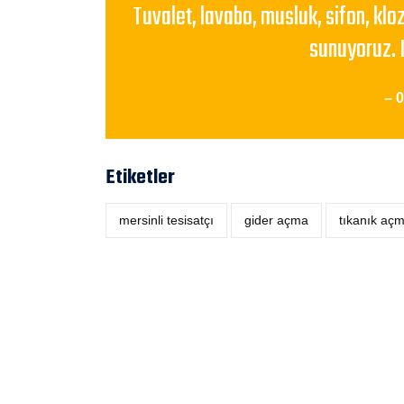
Tuvalet, lavabo, musluk, sifon, klo
sunuyoruz. 
– 
Etiketler
mersinli tesisatçı
‎gider açma
tıkanık aç