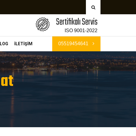
Sertifikalı Servis
ISO 9001-2022
05519454641
LOG
İLETİŞİM
sat