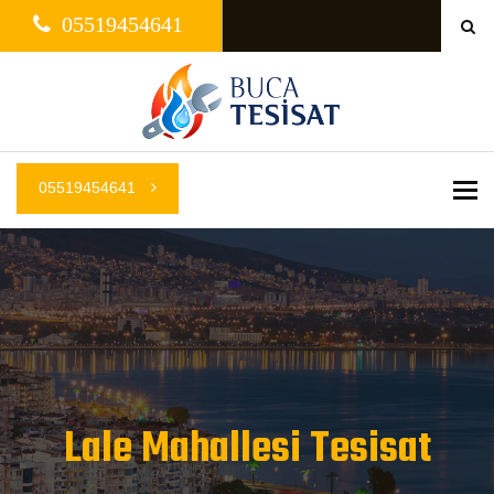
05519454641
05519454641
Me
Lale Mahallesi Tesisat