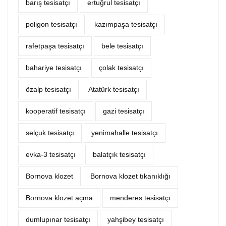
barış tesisatçı
ertuğrul tesisatçı
poligon tesisatçı
kazımpaşa tesisatçı
rafetpaşa tesisatçı
bele tesisatçı
bahariye tesisatçı
çolak tesisatçı
özalp tesisatçı
Atatürk tesisatçı
kooperatif tesisatçı
gazi tesisatçı
selçuk tesisatçı
yenimahalle tesisatçı
evka-3 tesisatçı
balatçık tesisatçı
Bornova klozet
Bornova klozet tıkanıklığı
Bornova klozet açma
menderes tesisatçı
dumlupınar tesisatçı
yahşibey tesisatçı