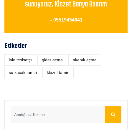
sunuyoruz. Klozet Banyo Onarım
– 05519454641
Etiketler
lale tesisatçı
‎gider açma
tıkanık açma
su kaçak tamiri
klozet tamiri