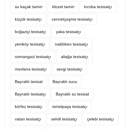
su kaçak tamiri
klozet tamiri
kıroba tesisatçı
küçük tesisatçı
cennetçeşme tesisatçı
boğaziçi tesisatçı
yaka tesisatçı
yeniköy tesisatçı
naldöken tesisatçı
osmangazi tesisatçı
aliağa tesisatçı
mevlana tesisatçı
sevgi tesisatçı
Bayraklı tesisat
Bayraklı sucu
Bayraklı tesisatçı
Bayraklı su tesisat
körfez tesisatçı
ismetpaşa tesisatçı
vatan tesisatçı
selvili tesisatçı
çelebi tesisatçı