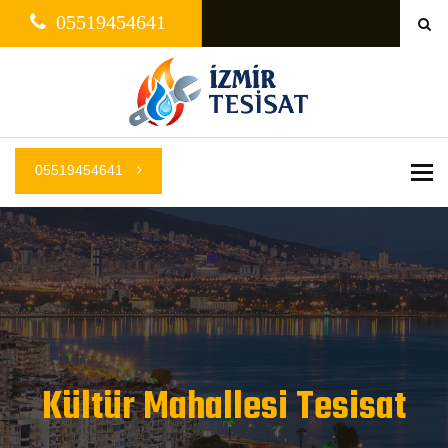
05519454641
05519454641
Me
Kültür Mahallesi Tesisat