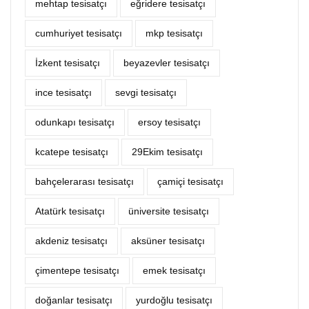
mehtap tesisatçı
eğridere tesisatçı
cumhuriyet tesisatçı
mkp tesisatçı
İzkent tesisatçı
beyazevler tesisatçı
ince tesisatçı
sevgi tesisatçı
odunkapı tesisatçı
ersoy tesisatçı
kcatepe tesisatçı
29Ekim tesisatçı
bahçelerarası tesisatçı
çamiçi tesisatçı
Atatürk tesisatçı
üniversite tesisatçı
akdeniz tesisatçı
aksüner tesisatçı
çimentepe tesisatçı
emek tesisatçı
doğanlar tesisatçı
yurdoğlu tesisatçı