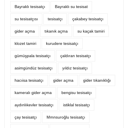
Bayraklı tesisatçı
Bayraklı su tesisat
su tesisatçısı
tesisatçı
çakabey tesisatçı
‎gider açma
tıkanık açma
su kaçak tamiri
klozet tamiri
kurudere tesisatçı
gümüşpala tesisatçı
çaldıran tesisatçı
asimgündüz tesisatçı
yıldız tesisatçı
hacıisa tesisatçı
gider açma
gider tıkanıklığı
kameralı gider açma
bengisu tesisatçı
aydınlıkevler tesisatçı
istiklal tesisatçı
çay tesisatçı
Mmnsuroğlu tesisatçı