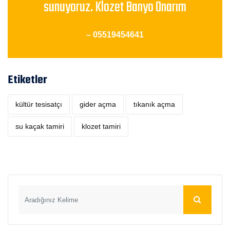
sunuyoruz. Klozet Banyo Onarım
– 05519454641
Etiketler
kültür tesisatçı
‎gider açma
tıkanık açma
su kaçak tamiri
klozet tamiri