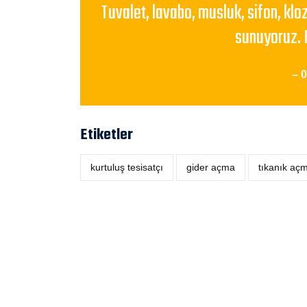
Tuvalet, lavabo, musluk, sifon, klo
sunuyoruz. 
– 
Etiketler
kurtuluş tesisatçı
‎gider açma
tıkanık aç