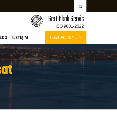
Sertifikalı Servis
ISO 9001-2022
05519454641
LOG
İLETİŞİM
sat