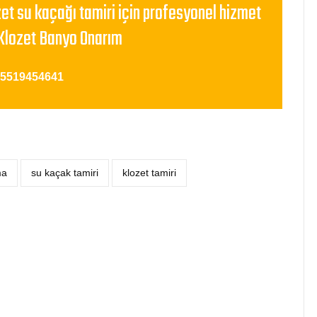
zet su kaçağı tamiri için profesyonel hizmet
Klozet Banyo Onarım
05519454641
ma
su kaçak tamiri
klozet tamiri