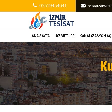
05519454641
serdarcakal0
ANA SAYFA
HİZMETLER
KANALİZASYON A
Ku