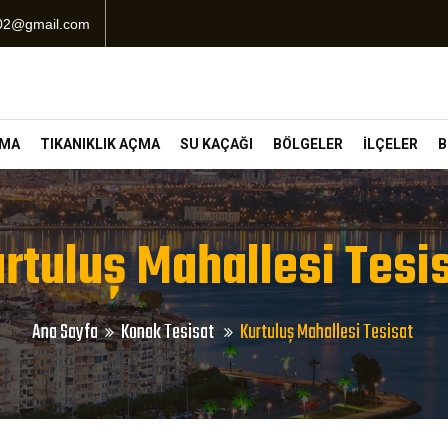
102@gmail.com
ÇMA
TIKANIKLIK AÇMA
SU KAÇAĞI
BÖLGELER
İLÇELER
B
rtuluş Mahallesi Tesi
Ana Sayfa
Konak Tesisat
Kurtuluş Mahallesi Tesisat