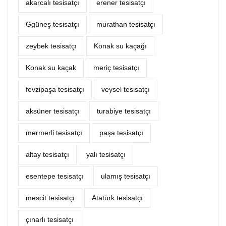
akarcalı tesisatçı
erener tesisatçı
Ggüneş tesisatçı
murathan tesisatçı
zeybek tesisatçı
Konak su kaçağı
Konak su kaçak
meriç tesisatçı
fevzipaşa tesisatçı
veysel tesisatçı
aksüner tesisatçı
turabiye tesisatçı
mermerli tesisatçı
paşa tesisatçı
altay tesisatçı
yalı tesisatçı
esentepe tesisatçı
ulamış tesisatçı
mescit tesisatçı
Atatürk tesisatçı
çınarlı tesisatçı