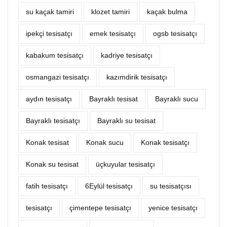
su kaçak tamiri
klozet tamiri
kaçak bulma
ipekçi tesisatçı
emek tesisatçı
ogsb tesisatçı
kabakum tesisatçı
kadriye tesisatçı
osmangazi tesisatçı
kazımdirik tesisatçı
aydın tesisatçı
Bayraklı tesisat
Bayraklı sucu
Bayraklı tesisatçı
Bayraklı su tesisat
Konak tesisat
Konak sucu
Konak tesisatçı
Konak su tesisat
üçkuyular tesisatçı
fatih tesisatçı
6Eylül tesisatçı
su tesisatçısı
tesisatçı
çimentepe tesisatçı
yenice tesisatçı