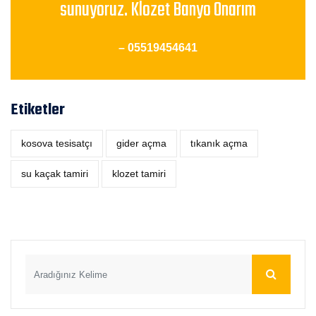
sunuyoruz. Klozet Banyo Onarım
– 05519454641
Etiketler
kosova tesisatçı
‎gider açma
tıkanık açma
su kaçak tamiri
klozet tamiri