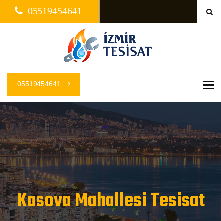
05519454641
05519454641
Me
Kosova Mahallesi Tesisat