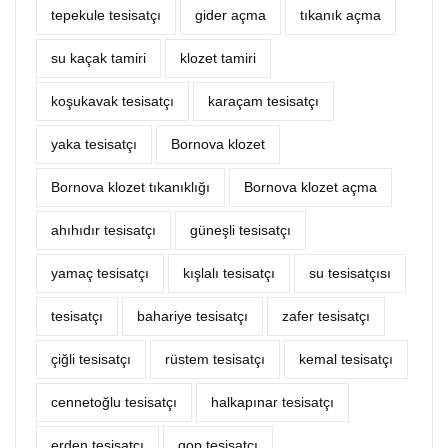
tepekule tesisatçı
‎gider açma
tıkanık açma
su kaçak tamiri
klozet tamiri
koşukavak tesisatçı
karaçam tesisatçı
yaka tesisatçı
Bornova klozet
Bornova klozet tıkanıklığı
Bornova klozet açma
ahıhıdır tesisatçı
güneşli tesisatçı
yamaç tesisatçı
kışlalı tesisatçı
su tesisatçısı
tesisatçı
bahariye tesisatçı
zafer tesisatçı
çiğli tesisatçı
rüstem tesisatçı
kemal tesisatçı
cennetoğlu tesisatçı
halkapınar tesisatçı
erden tesisatçı
gop tesisatçı