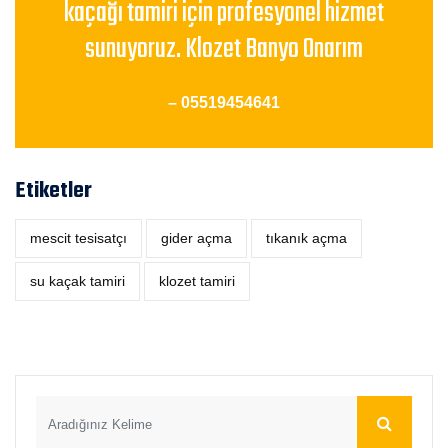
kaçağı tamiri için profesyonel hizmet
sunuyoruz. Klozet Banyo Onarım
– 05519454641
Etiketler
mescit tesisatçı
‎gider açma
tıkanık açma
su kaçak tamiri
klozet tamiri