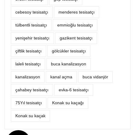
cebesoy tesisatçı
menderes tesisatçı
tülbentli tesisatçı
emmioğlu tesisatçı
yenişehir tesisatçı
gazikent tesisatçı
çiftlik tesisatçı
gölcükler tesisatçı
laleli tesisatçı
buca kanalizasyon
kanalizasyon
kanal açma
buca vidanjör
çahabey tesisatçı
evka-6 tesisatçı
75Yıl tesisatçı
Konak su kaçağı
Konak su kaçak