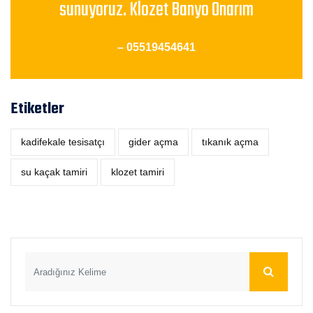
sunuyoruz. Klozet Banyo Onarım
– 05519454641
Etiketler
kadifekale tesisatçı
‎gider açma
tıkanık açma
su kaçak tamiri
klozet tamiri