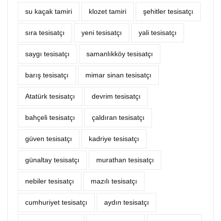
su kaçak tamiri
klozet tamiri
şehitler tesisatçı
sıra tesisatçı
yeni tesisatçı
yali tesisatçı
saygı tesisatçı
samanlıkköy tesisatçı
barış tesisatçı
mimar sinan tesisatçı
Atatürk tesisatçı
devrim tesisatçı
bahçeli tesisatçı
çaldıran tesisatçı
güven tesisatçı
kadriye tesisatçı
günaltay tesisatçı
murathan tesisatçı
nebiler tesisatçı
mazılı tesisatçı
cumhuriyet tesisatçı
aydın tesisatçı