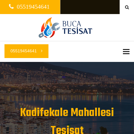
05519454641
05519454641
Me
Kadifekale Mahallesi
Tesisat