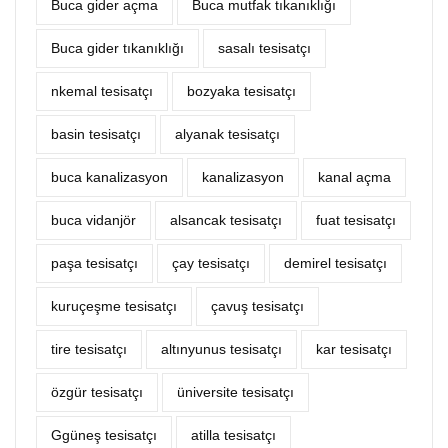
Buca gider açma
Buca mutfak tıkanıklığı
Buca gider tıkanıklığı
sasalı tesisatçı
nkemal tesisatçı
bozyaka tesisatçı
basin tesisatçı
alyanak tesisatçı
buca kanalizasyon
kanalizasyon
kanal açma
buca vidanjör
alsancak tesisatçı
fuat tesisatçı
paşa tesisatçı
çay tesisatçı
demirel tesisatçı
kuruçeşme tesisatçı
çavuş tesisatçı
tire tesisatçı
altınyunus tesisatçı
kar tesisatçı
özgür tesisatçı
üniversite tesisatçı
Ggüneş tesisatçı
atilla tesisatçı