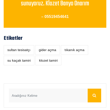
sunuyoruz. Klozet Banyo Onarım
– 05519454641
Etiketler
sultan tesisatçı
‎gider açma
tıkanık açma
su kaçak tamiri
klozet tamiri