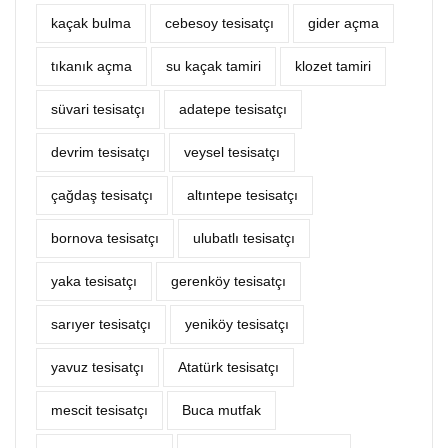
kaçak bulma
cebesoy tesisatçı
‎gider açma
tıkanık açma
su kaçak tamiri
klozet tamiri
süvari tesisatçı
adatepe tesisatçı
devrim tesisatçı
veysel tesisatçı
çağdaş tesisatçı
altıntepe tesisatçı
bornova tesisatçı
ulubatlı tesisatçı
yaka tesisatçı
gerenköy tesisatçı
sarıyer tesisatçı
yeniköy tesisatçı
yavuz tesisatçı
Atatürk tesisatçı
mescit tesisatçı
Buca mutfak