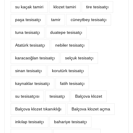
su kaçak tamiri
klozet tamiri
tire tesisatçı
paşa tesisatçı
tamir
cüneytbey tesisatçı
tuna tesisatçı
duatepe tesisatçı
Atatürk tesisatçı
nebiler tesisatçı
karacaoğlan tesisatçı
selçuk tesisatçı
sinan tesisatçı
korutürk tesisatçı
kaynaklar tesisatçı
fatih tesisatçı
su tesisatçısı
tesisatçı
Balçova klozet
Balçova klozet tıkanıklığı
Balçova klozet açma
inkılap tesisatçı
bahariye tesisatçı