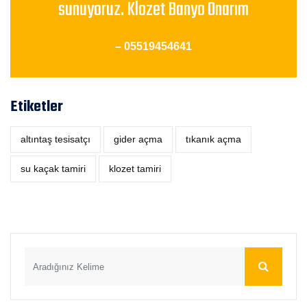
sunuyoruz. Klozet Banyo Onarım
– 05519454641
Etiketler
altıntaş tesisatçı
‎gider açma
tıkanık açma
su kaçak tamiri
klozet tamiri