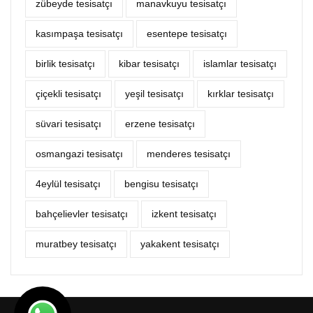
zübeyde tesisatçı
manavkuyu tesisatçı
kasımpaşa tesisatçı
esentepe tesisatçı
birlik tesisatçı
kibar tesisatçı
islamlar tesisatçı
çiçekli tesisatçı
yeşil tesisatçı
kırklar tesisatçı
süvari tesisatçı
erzene tesisatçı
osmangazi tesisatçı
menderes tesisatçı
4eylül tesisatçı
bengisu tesisatçı
bahçelievler tesisatçı
izkent tesisatçı
muratbey tesisatçı
yakakent tesisatçı