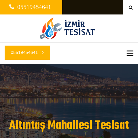
05519454641
05519454641
Me
Altıntaş Mahallesi Tesisat