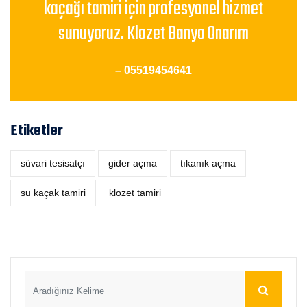
kaçağı tamiri için profesyonel hizmet
sunuyoruz. Klozet Banyo Onarım
– 05519454641
Etiketler
süvari tesisatçı
‎gider açma
tıkanık açma
su kaçak tamiri
klozet tamiri