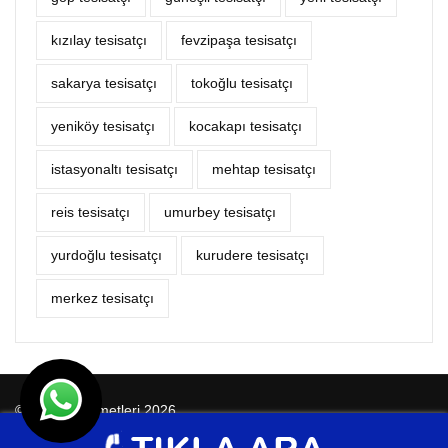
kızılay tesisatçı
fevzipaşa tesisatçı
sakarya tesisatçı
tokoğlu tesisatçı
yeniköy tesisatçı
kocakapı tesisatçı
istasyonaltı tesisatçı
mehtap tesisatçı
reis tesisatçı
umurbey tesisatçı
yurdoğlu tesisatçı
kurudere tesisatçı
merkez tesisatçı
© Tesisat Hizmetleri 2026
Tasarım
Ankara Hosting