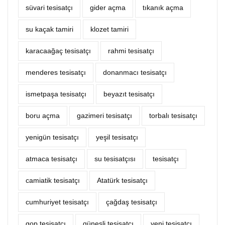
süvari tesisatçı
‎gider açma
tıkanık açma
su kaçak tamiri
klozet tamiri
karacaağaç tesisatçı
rahmi tesisatçı
menderes tesisatçı
donanmacı tesisatçı
ismetpaşa tesisatçı
beyazıt tesisatçı
boru açma
gazimeri tesisatçı
torbalı tesisatçı
yenigün tesisatçı
yeşil tesisatçı
atmaca tesisatçı
su tesisatçısı
tesisatçı
camiatik tesisatçı
Atatürk tesisatçı
cumhuriyet tesisatçı
çağdaş tesisatçı
gop tesisatçı
güneşli tesisatçı
yeni tesisatçı