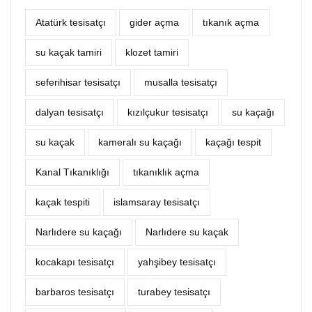
Atatürk tesisatçı
‎gider açma
tıkanık açma
su kaçak tamiri
klozet tamiri
seferihisar tesisatçı
musalla tesisatçı
dalyan tesisatçı
kızılçukur tesisatçı
su kaçağı
su kaçak
kameralı su kaçağı
kaçağı tespit
Kanal Tıkanıklığı
tıkanıklık açma
kaçak tespiti
islamsaray tesisatçı
Narlıdere su kaçağı
Narlıdere su kaçak
kocakapı tesisatçı
yahşibey tesisatçı
barbaros tesisatçı
turabey tesisatçı