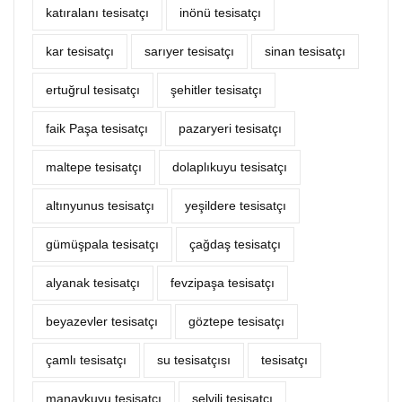
katıralanı tesisatçı
inönü tesisatçı
kar tesisatçı
sarıyer tesisatçı
sinan tesisatçı
ertuğrul tesisatçı
şehitler tesisatçı
faik Paşa tesisatçı
pazaryeri tesisatçı
maltepe tesisatçı
dolaplıkuyu tesisatçı
altınyunus tesisatçı
yeşildere tesisatçı
gümüşpala tesisatçı
çağdaş tesisatçı
alyanak tesisatçı
fevzipaşa tesisatçı
beyazevler tesisatçı
göztepe tesisatçı
çamlı tesisatçı
su tesisatçısı
tesisatçı
manavkuyu tesisatçı
selvili tesisatçı