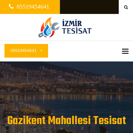
05519454641
05519454641
Me
Gazikent Mahallesi Tesisat