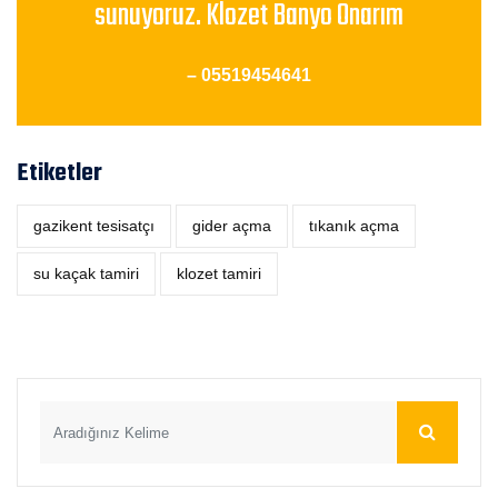
sunuyoruz. Klozet Banyo Onarım
– 05519454641
Etiketler
gazikent tesisatçı
‎gider açma
tıkanık açma
su kaçak tamiri
klozet tamiri