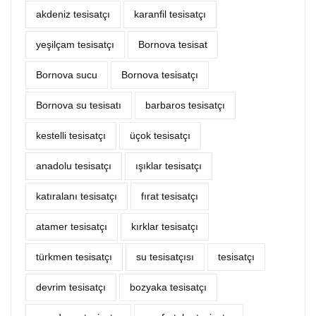
akdeniz tesisatçı
karanfil tesisatçı
yeşilçam tesisatçı
Bornova tesisat
Bornova sucu
Bornova tesisatçı
Bornova su tesisatı
barbaros tesisatçı
kestelli tesisatçı
üçok tesisatçı
anadolu tesisatçı
ışıklar tesisatçı
katıralanı tesisatçı
fırat tesisatçı
atamer tesisatçı
kırklar tesisatçı
türkmen tesisatçı
su tesisatçısı
tesisatçı
devrim tesisatçı
bozyaka tesisatçı