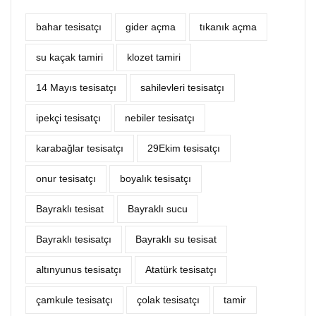
bahar tesisatçı
‎gider açma
tıkanık açma
su kaçak tamiri
klozet tamiri
14 Mayıs tesisatçı
sahilevleri tesisatçı
ipekçi tesisatçı
nebiler tesisatçı
karabağlar tesisatçı
29Ekim tesisatçı
onur tesisatçı
boyalık tesisatçı
Bayraklı tesisat
Bayraklı sucu
Bayraklı tesisatçı
Bayraklı su tesisat
altınyunus tesisatçı
Atatürk tesisatçı
çamkule tesisatçı
çolak tesisatçı
tamir