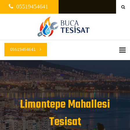
05519454641
05519454641
Me
Limontepe Mahallesi
Tesisat