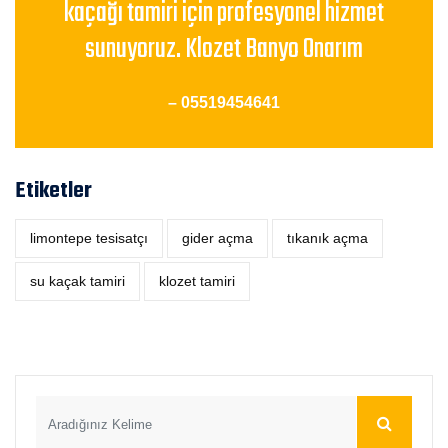
kaçağı tamiri için profesyonel hizmet
sunuyoruz. Klozet Banyo Onarım
– 05519454641
Etiketler
limontepe tesisatçı
‎gider açma
tıkanık açma
su kaçak tamiri
klozet tamiri