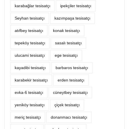
karabağlar tesisatçı
ipekçiler tesisatçı
Seyhan tesisatçı
kazımpaşa tesisatçı
atıfbey tesisatçı
konak tesisatçı
tepeköy tesisatçı
sasalı tesisatçı
ulucami tesisatçı
ege tesisatçı
kayadibi tesisatçı
barbaros tesisatçı
karabekir tesisatçı
erden tesisatçı
evka-6 tesisatçı
cüneytbey tesisatçı
yeniköy tesisatçı
çiçek tesisatçı
meriç tesisatçı
donanmacı tesisatçı