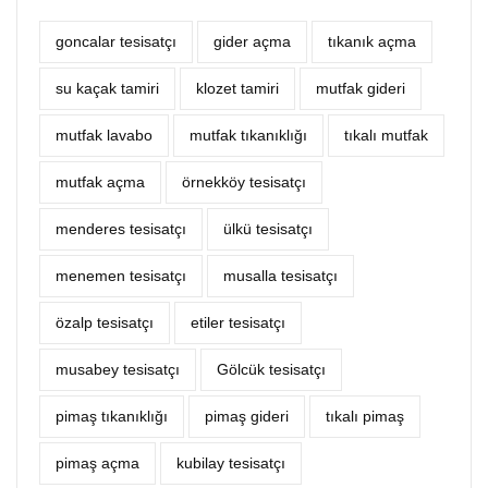
goncalar tesisatçı
‎gider açma
tıkanık açma
su kaçak tamiri
klozet tamiri
mutfak gideri
mutfak lavabo
mutfak tıkanıklığı
tıkalı mutfak
mutfak açma
örnekköy tesisatçı
menderes tesisatçı
ülkü tesisatçı
menemen tesisatçı
musalla tesisatçı
özalp tesisatçı
etiler tesisatçı
musabey tesisatçı
Gölcük tesisatçı
pimaş tıkanıklığı
pimaş gideri
tıkalı pimaş
pimaş açma
kubilay tesisatçı