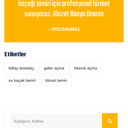
kaçağı tamiri için profesyonel hizmet
sunuyoruz. Klozet Banyo Onarım
– 05519454641
Etiketler
faltay tesisatçı
‎gider açma
tıkanık açma
su kaçak tamiri
klozet tamiri