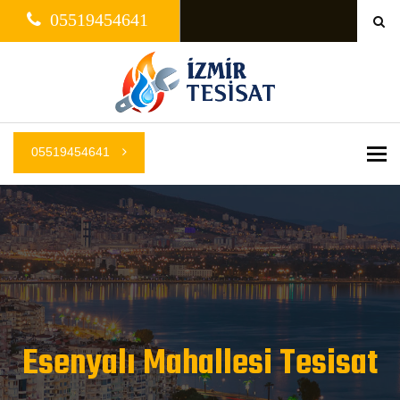
05519454641
05519454641
Me
Esenyalı Mahallesi Tesisat