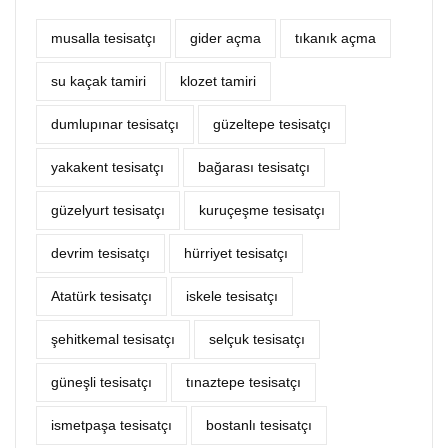
musalla tesisatçı
‎gider açma
tıkanık açma
su kaçak tamiri
klozet tamiri
dumlupınar tesisatçı
güzeltepe tesisatçı
yakakent tesisatçı
bağarası tesisatçı
güzelyurt tesisatçı
kuruçeşme tesisatçı
devrim tesisatçı
hürriyet tesisatçı
Atatürk tesisatçı
iskele tesisatçı
şehitkemal tesisatçı
selçuk tesisatçı
güneşli tesisatçı
tınaztepe tesisatçı
ismetpaşa tesisatçı
bostanlı tesisatçı