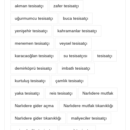
akman tesisatçı
zafer tesisatçı
uğurmumcu tesisatçı
buca tesisatçı
yenişehir tesisatçı
kahramanlar tesisatçı
menemen tesisatçı
veysel tesisatçı
karacaoğlan tesisatçı
su tesisatçısı
tesisatçı
demirköprü tesisatçı
imbatlı tesisatçı
kurtuluş tesisatçı
çamlık tesisatçı
yaka tesisatçı
reis tesisatçı
Narlıdere mutfak
Narlıdere gider açma
Narlıdere mutfak tıkanıklığı
Narlıdere gider tıkanıklığı
maliyeciler tesisatçı