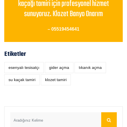
kaçağı tamiri için profesyonel hizmet
sunuyoruz. Klozet Banyo Onarım
– 05519454641
Etiketler
esenyalı tesisatçı
‎gider açma
tıkanık açma
su kaçak tamiri
klozet tamiri