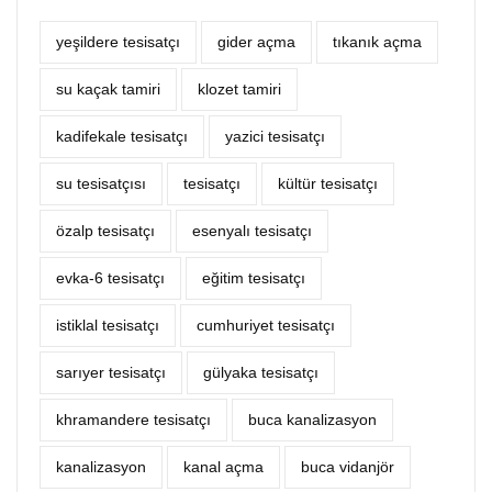
yeşildere tesisatçı
‎gider açma
tıkanık açma
su kaçak tamiri
klozet tamiri
kadifekale tesisatçı
yazici tesisatçı
su tesisatçısı
tesisatçı
kültür tesisatçı
özalp tesisatçı
esenyalı tesisatçı
evka-6 tesisatçı
eğitim tesisatçı
istiklal tesisatçı
cumhuriyet tesisatçı
sarıyer tesisatçı
gülyaka tesisatçı
khramandere tesisatçı
buca kanalizasyon
kanalizasyon
kanal açma
buca vidanjör