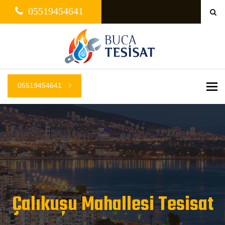
05519454641
05519454641
Me
Çalıkuşu Mahallesi Tesisat