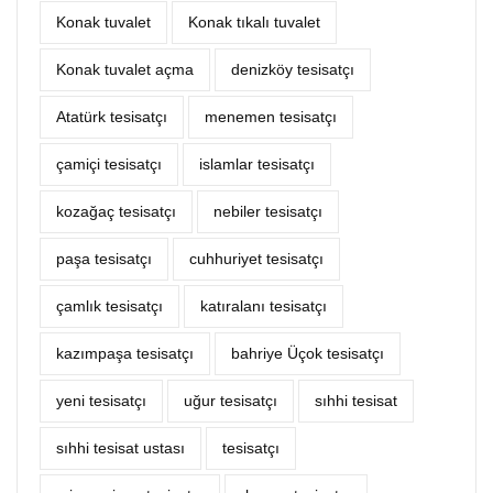
Konak tuvalet
Konak tıkalı tuvalet
Konak tuvalet açma
denizköy tesisatçı
Atatürk tesisatçı
menemen tesisatçı
çamiçi tesisatçı
islamlar tesisatçı
kozağaç tesisatçı
nebiler tesisatçı
paşa tesisatçı
cuhhuriyet tesisatçı
çamlık tesisatçı
katıralanı tesisatçı
kazımpaşa tesisatçı
bahriye Üçok tesisatçı
yeni tesisatçı
uğur tesisatçı
sıhhi tesisat
sıhhi tesisat ustası
tesisatçı