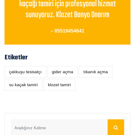
kaçağı tamiri için profesyonel hizmet
sunuyoruz. Klozet Banyo Onarım
– 05519454641
Etiketler
çalıkuşu tesisatçı
‎gider açma
tıkanık açma
su kaçak tamiri
klozet tamiri