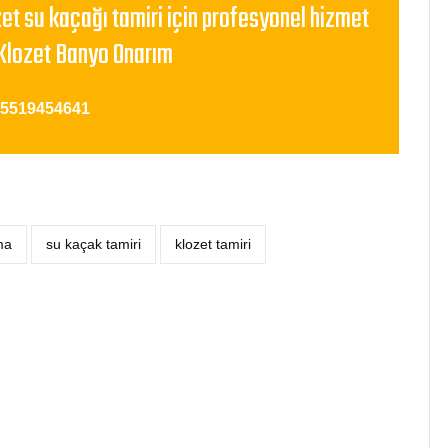
zet su kaçağı tamiri için profesyonel hizmet
Klozet Banyo Onarım
05519454641
ma
su kaçak tamiri
klozet tamiri