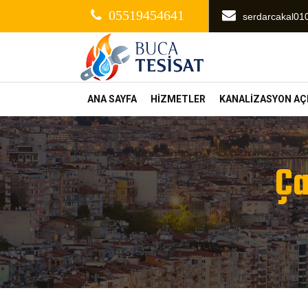
05519454641
serdarcakal0
ANA SAYFA
HİZMETLER
KANALİZASYON A
Ça