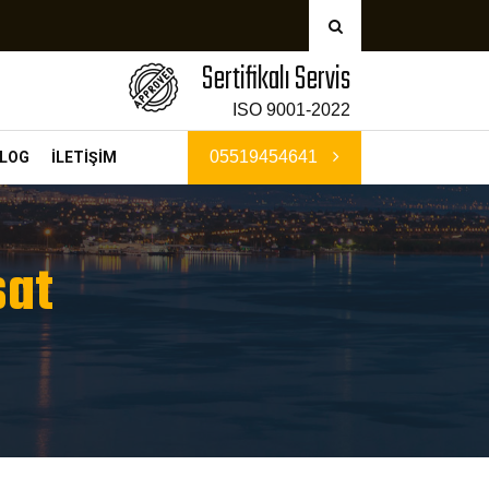
Sertifikalı Servis
ISO 9001-2022
05519454641
LOG
İLETİŞİM
sat