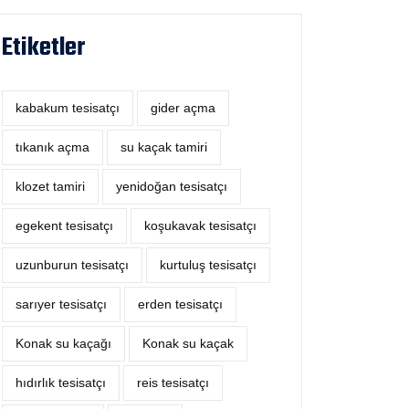
Etiketler
kabakum tesisatçı
‎gider açma
tıkanık açma
su kaçak tamiri
klozet tamiri
yenidoğan tesisatçı
egekent tesisatçı
koşukavak tesisatçı
uzunburun tesisatçı
kurtuluş tesisatçı
sarıyer tesisatçı
erden tesisatçı
Konak su kaçağı
Konak su kaçak
hıdırlık tesisatçı
reis tesisatçı