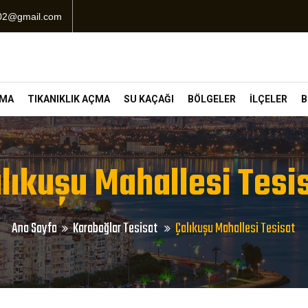
102@gmail.com
ÇMA
TIKANIKLIK AÇMA
SU KAÇAĞI
BÖLGELER
İLÇELER
B
lıkuşu Mahallesi Tesi
Ana Sayfa
Karabağlar Tesisat
Çalıkuşu Mahallesi Tesisat