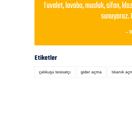
Tuvalet, lavabo, musluk, sifon, klo
sunuyoruz. 
– 
Etiketler
çalıkuşu tesisatçı
‎gider açma
tıkanık aç