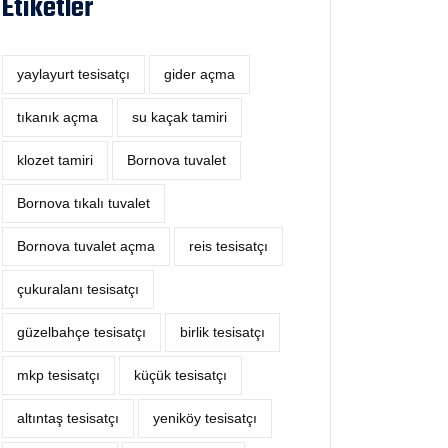
Etiketler
yaylayurt tesisatçı
‎gider açma
tıkanık açma
su kaçak tamiri
klozet tamiri
Bornova tuvalet
Bornova tıkalı tuvalet
Bornova tuvalet açma
reis tesisatçı
çukuralanı tesisatçı
güzelbahçe tesisatçı
birlik tesisatçı
mkp tesisatçı
küçük tesisatçı
altıntaş tesisatçı
yeniköy tesisatçı