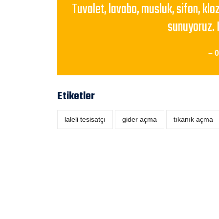
Tuvalet, lavabo, musluk, sifon, klo
sunuyoruz. 
– 
Etiketler
laleli tesisatçı
‎gider açma
tıkanık açma