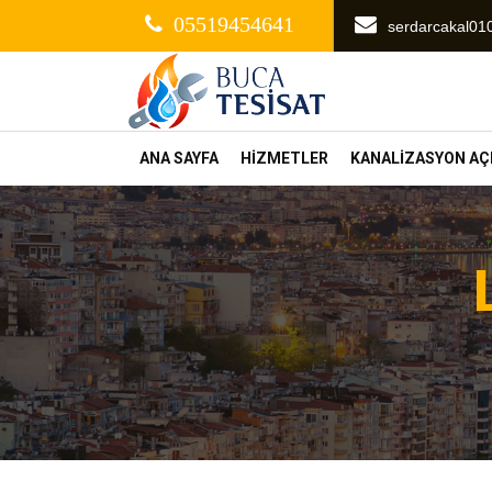
05519454641
serdarcakal0
ANA SAYFA
HİZMETLER
KANALİZASYON A