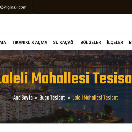
102@gmail.com
ÇMA
TIKANIKLIK AÇMA
SU KAÇAĞI
BÖLGELER
İLÇELER
B
Laleli Mahallesi Tesisa
Ana Sayfa
Buca Tesisat
Laleli Mahallesi Tesisat