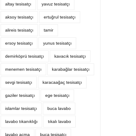
altay tesisatçı
yavuz tesisatçı
aksoy tesisatçı
ertuğrul tesisatçı
alireis tesisatçı
tamir
ersoy tesisatçı
yunus tesisatçı
demirköprü tesisatçı
kavacık tesisatçı
menemen tesisatçı
karabağlar tesisatçı
sevgi tesisatçı
karacaağaç tesisatçı
gaziler tesisatçı
ege tesisatçı
islamlar tesisatçı
buca lavabo
lavabo tıkanıklığı
tıkalı lavabo
lavabo açma
buca tesisatçı