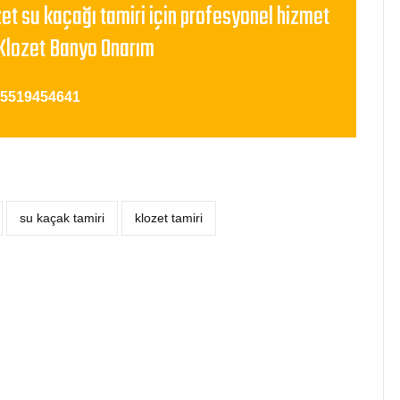
zet su kaçağı tamiri için profesyonel hizmet
Klozet Banyo Onarım
05519454641
su kaçak tamiri
klozet tamiri