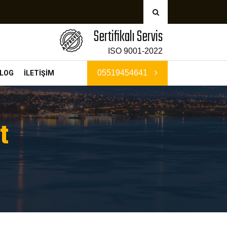
Sertifikalı Servis
ISO 9001-2022
05519454641
LOG
İLETİŞİM
t