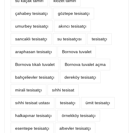
su kaçak tamiri
klozet tamiri
çahabey tesisatçı
göztepe tesisatçı
umurbey tesisatçı
akıncı tesisatçı
sancaklı tesisatçı
su tesisatçısı
tesisatçı
araphasan tesisatçı
Bornova tuvalet
Bornova tıkalı tuvalet
Bornova tuvalet açma
bahçelievler tesisatçı
dereköy tesisatçı
mirali tesisatçı
sıhhi tesisat
sıhhi tesisat ustası
tesisatçı
ümit tesisatçı
halkapınar tesisatçı
örnekköy tesisatçı
esentepe tesisatçı
altıevler tesisatçı