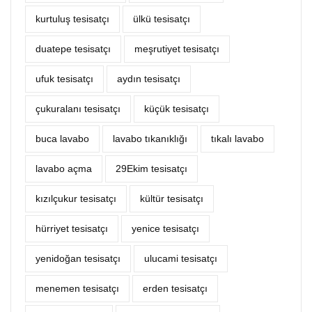
kurtuluş tesisatçı
ülkü tesisatçı
duatepe tesisatçı
meşrutiyet tesisatçı
ufuk tesisatçı
aydın tesisatçı
çukuralanı tesisatçı
küçük tesisatçı
buca lavabo
lavabo tıkanıklığı
tıkalı lavabo
lavabo açma
29Ekim tesisatçı
kızılçukur tesisatçı
kültür tesisatçı
hürriyet tesisatçı
yenice tesisatçı
yenidoğan tesisatçı
ulucami tesisatçı
menemen tesisatçı
erden tesisatçı