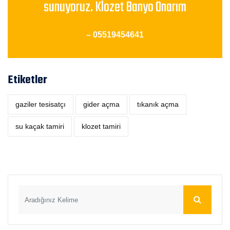
sunuyoruz. Klozet Banyo Onarım
– 05519454641
Etiketler
gaziler tesisatçı
‎gider açma
tıkanık açma
su kaçak tamiri
klozet tamiri