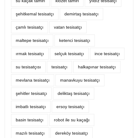
su kaçak tamiri
klozet tamiri
yıldız tesisatçı
şehitkemal tesisatçı
demirtaş tesisatçı
çamlı tesisatçı
vatan tesisatçı
maltepe tesisatçı
ketenci tesisatçı
ırmak tesisatçı
selçuk tesisatçı
ince tesisatçı
su tesisatçısı
tesisatçı
halkapınar tesisatçı
mevlana tesisatçı
manavkuyu tesisatçı
şehitler tesisatçı
deliktaş tesisatçı
imbatlı tesisatçı
ersoy tesisatçı
basin tesisatçı
robot ile su kaçağı
mazılı tesisatçı
dereköy tesisatçı