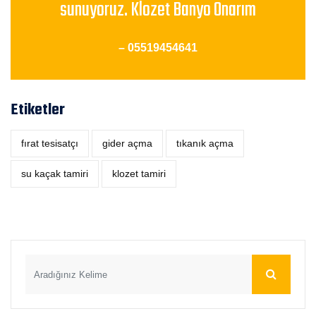
sunuyoruz. Klozet Banyo Onarım
– 05519454641
Etiketler
fırat tesisatçı
‎gider açma
tıkanık açma
su kaçak tamiri
klozet tamiri