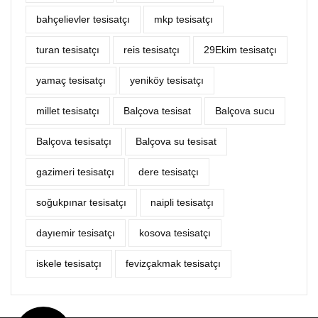
bahçelievler tesisatçı
mkp tesisatçı
turan tesisatçı
reis tesisatçı
29Ekim tesisatçı
yamaç tesisatçı
yeniköy tesisatçı
millet tesisatçı
Balçova tesisat
Balçova sucu
Balçova tesisatçı
Balçova su tesisat
gazimeri tesisatçı
dere tesisatçı
soğukpınar tesisatçı
naipli tesisatçı
dayıemir tesisatçı
kosova tesisatçı
iskele tesisatçı
fevizçakmak tesisatçı