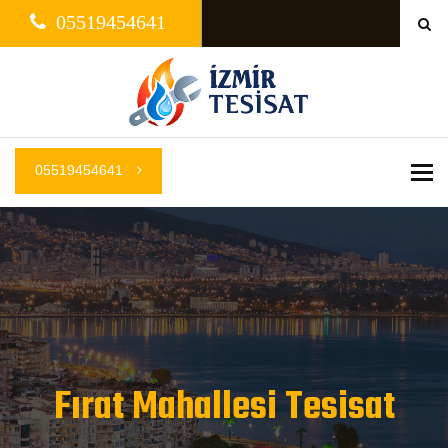
05519454641
05519454641
Me
Fırat Mahallesi Tesisat