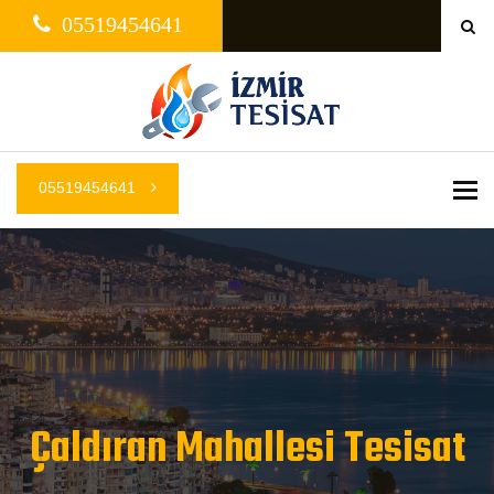
05519454641
05519454641
Me
Çaldıran Mahallesi Tesisat