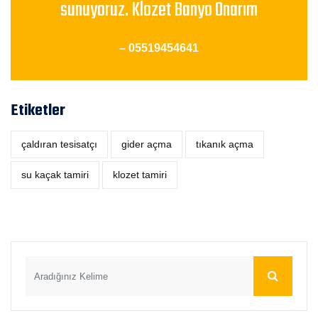
sunuyoruz. Klozet Banyo Onarım
– 05519454641
Etiketler
çaldıran tesisatçı
‎gider açma
tıkanık açma
su kaçak tamiri
klozet tamiri