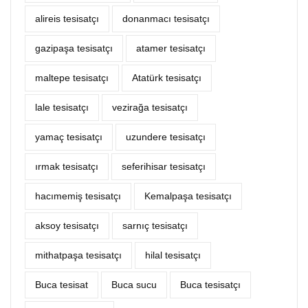
alireis tesisatçı
donanmacı tesisatçı
gazipaşa tesisatçı
atamer tesisatçı
maltepe tesisatçı
Atatürk tesisatçı
lale tesisatçı
vezirağa tesisatçı
yamaç tesisatçı
uzundere tesisatçı
ırmak tesisatçı
seferihisar tesisatçı
hacımemiş tesisatçı
Kemalpaşa tesisatçı
aksoy tesisatçı
sarnıç tesisatçı
mithatpaşa tesisatçı
hilal tesisatçı
Buca tesisat
Buca sucu
Buca tesisatçı