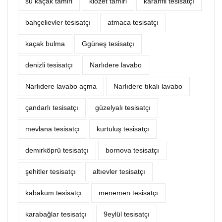
su kaçak tamiri
klozet tamiri
karanfil tesisatçı
bahçelievler tesisatçı
atmaca tesisatçı
kaçak bulma
Ggüneş tesisatçı
denizli tesisatçı
Narlıdere lavabo
Narlıdere lavabo açma
Narlıdere tıkalı lavabo
çandarlı tesisatçı
güzelyalı tesisatçı
mevlana tesisatçı
kurtuluş tesisatçı
demirköprü tesisatçı
bornova tesisatçı
şehitler tesisatçı
altıevler tesisatçı
kabakum tesisatçı
menemen tesisatçı
karabağlar tesisatçı
9eylül tesisatçı