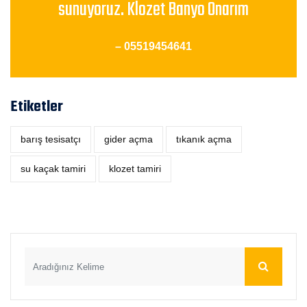
sunuyoruz. Klozet Banyo Onarım
– 05519454641
Etiketler
barış tesisatçı
‎gider açma
tıkanık açma
su kaçak tamiri
klozet tamiri