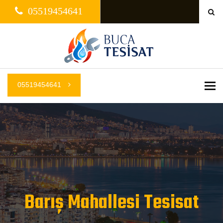
05519454641
05519454641
Me
Barış Mahallesi Tesisat