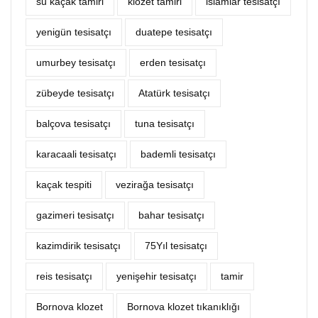
su kaçak tamiri
klozet tamiri
islamlar tesisatçı
yenigün tesisatçı
duatepe tesisatçı
umurbey tesisatçı
erden tesisatçı
zübeyde tesisatçı
Atatürk tesisatçı
balçova tesisatçı
tuna tesisatçı
karacaali tesisatçı
bademli tesisatçı
kaçak tespiti
vezirağa tesisatçı
gazimeri tesisatçı
bahar tesisatçı
kazimdirik tesisatçı
75Yıl tesisatçı
reis tesisatçı
yenişehir tesisatçı
tamir
Bornova klozet
Bornova klozet tıkanıklığı