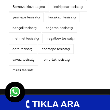
Bornova klozet açma
incirlipınar tesisatçı
yeşiltepe tesisatçı
kocakapı tesisatçı
bahçeli tesisatçı
bağarası tesisatçı
mehmet tesisatçı
reşatbey tesisatçı
dere tesisatçı
esentepe tesisatçı
yavuz tesisatçı
omurtak tesisatçı
mirali tesisatçı
© Tesisat Hizmetleri 2026
Tasarım
Ankara Hosting