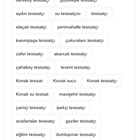
dereköy tesisatçı
güzeltepe tesisatçı
aydın tesisatçı
su tesisatçısı
tesisatçı
alaçatı tesisatçı
yenimahalle tesisatçı
kasımpaşa tesisatçı
çukuralanı tesisatçı
zafer tesisatçı
akarcalı tesisatçı
çahabey tesisatçı
levent tesisatçı
Konak tesisat
Konak sucu
Konak tesisatçı
Konak su tesisat
mavişehir tesisatçı
çamiçi tesisatçı
ipekçi tesisatçı
anafartalar tesisatçı
gaziler tesisatçı
eğitim tesisatçı
dumlupınar tesisatçı