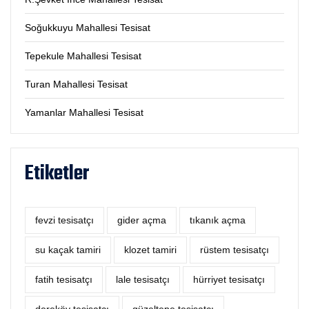
Soğukkuyu Mahallesi Tesisat
Tepekule Mahallesi Tesisat
Turan Mahallesi Tesisat
Yamanlar Mahallesi Tesisat
Etiketler
fevzi tesisatçı
‎gider açma
tıkanık açma
su kaçak tamiri
klozet tamiri
rüstem tesisatçı
fatih tesisatçı
lale tesisatçı
hürriyet tesisatçı