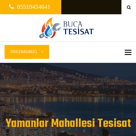
05519454641
05519454641
Me
Yamanlar Mahallesi Tesisat