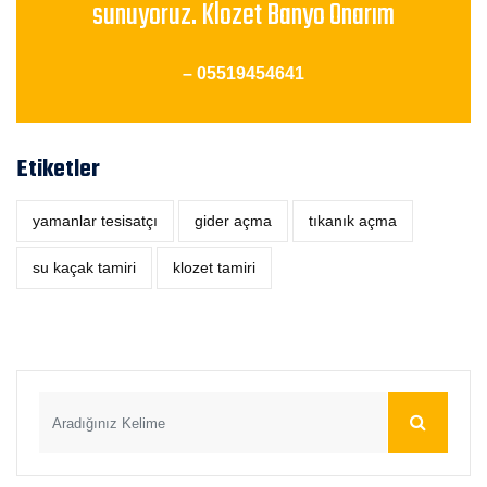
sunuyoruz. Klozet Banyo Onarım
– 05519454641
Etiketler
yamanlar tesisatçı
‎gider açma
tıkanık açma
su kaçak tamiri
klozet tamiri