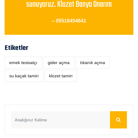
sunuyoruz. Klozet Banyo Onarım
– 05519454641
Etiketler
emek tesisatçı
‎gider açma
tıkanık açma
su kaçak tamiri
klozet tamiri