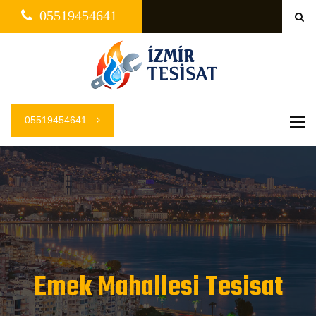
05519454641
05519454641
Me
Emek Mahallesi Tesisat