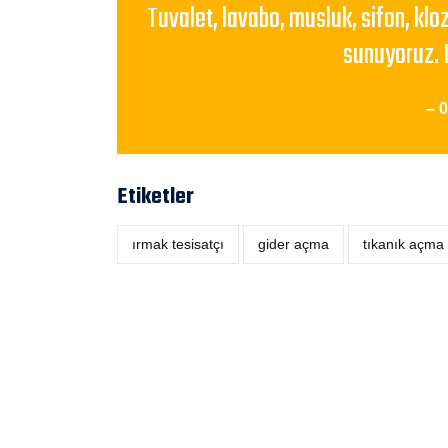
Tuvalet, lavabo, musluk, sifon, klo
sunuyoruz. 
– 
Etiketler
ırmak tesisatçı
‎gider açma
tıkanık açma