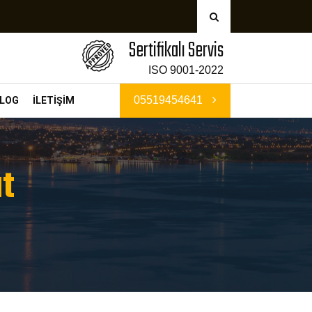
Sertifikalı Servis
ISO 9001-2022
05519454641
LOG
İLETİŞİM
t