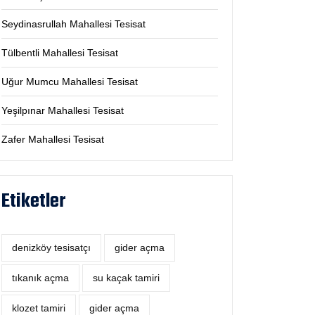
Seydinasrullah Mahallesi Tesisat
Tülbentli Mahallesi Tesisat
Uğur Mumcu Mahallesi Tesisat
Yeşilpınar Mahallesi Tesisat
Zafer Mahallesi Tesisat
Etiketler
denizköy tesisatçı
‎gider açma
tıkanık açma
su kaçak tamiri
klozet tamiri
gider açma