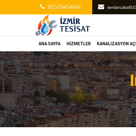
05519454641
serdarcakal0
ANA SAYFA
HİZMETLER
KANALİZASYON A