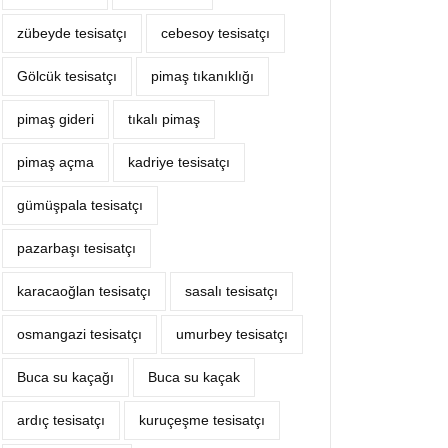
zübeyde tesisatçı
cebesoy tesisatçı
Gölcük tesisatçı
pimaş tıkanıklığı
pimaş gideri
tıkalı pimaş
pimaş açma
kadriye tesisatçı
gümüşpala tesisatçı
pazarbaşı tesisatçı
karacaoğlan tesisatçı
sasalı tesisatçı
osmangazi tesisatçı
umurbey tesisatçı
Buca su kaçağı
Buca su kaçak
ardıç tesisatçı
kuruçeşme tesisatçı