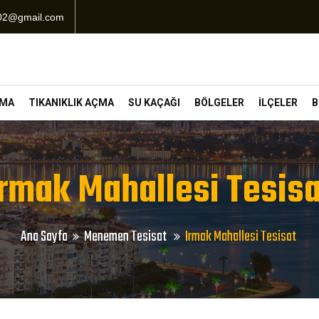
102@gmail.com
ÇMA
TIKANIKLIK AÇMA
SU KAÇAĞI
BÖLGELER
İLÇELER
B
Irmak Mahallesi Tesisa
Ana Sayfa
Menemen Tesisat
Irmak Mahallesi Tesisat