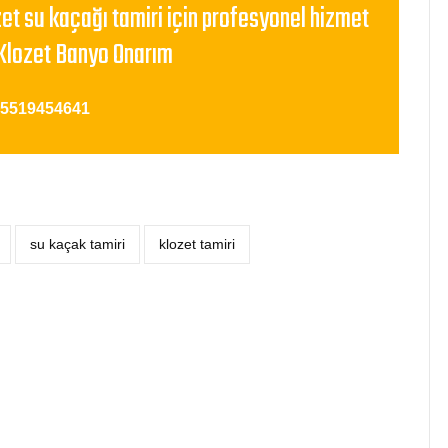
zet su kaçağı tamiri için profesyonel hizmet
Klozet Banyo Onarım
05519454641
su kaçak tamiri
klozet tamiri