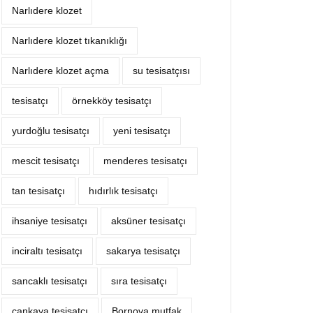
Narlıdere klozet
Narlıdere klozet tıkanıklığı
Narlıdere klozet açma
su tesisatçısı
tesisatçı
örnekköy tesisatçı
yurdoğlu tesisatçı
yeni tesisatçı
mescit tesisatçı
menderes tesisatçı
tan tesisatçı
hıdırlık tesisatçı
ihsaniye tesisatçı
aksüner tesisatçı
inciraltı tesisatçı
sakarya tesisatçı
sancaklı tesisatçı
sıra tesisatçı
çankaya tesisatçı
Bornova mutfak