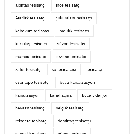
altıntaş tesisatçı
ince tesisatçı
Atatürk tesisatçı
çukuralanı tesisatçı
kabakum tesisatçı
hıdırlık tesisatçı
kurtuluş tesisatçı
süvari tesisatçı
mumcu tesisatçı
erzene tesisatçı
zafer tesisatçı
su tesisatçısı
tesisatçı
esentepe tesisatçı
buca kanalizasyon
kanalizasyon
kanal açma
buca vidanjör
beyazıt tesisatçı
selçuk tesisatçı
reisdere tesisatçı
demirtaş tesisatçı
sancaklı tesisatçı
güney tesisatçı