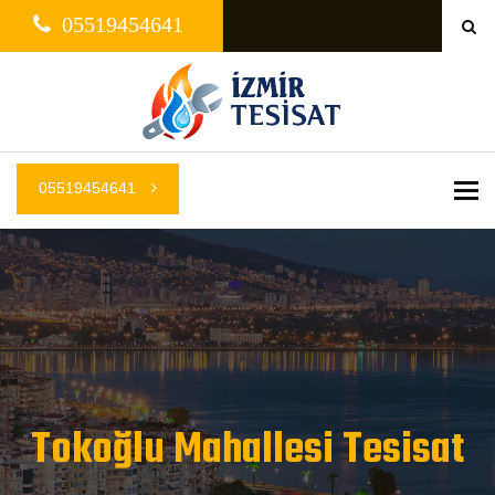
05519454641
05519454641
Me
Tokoğlu Mahallesi Tesisat