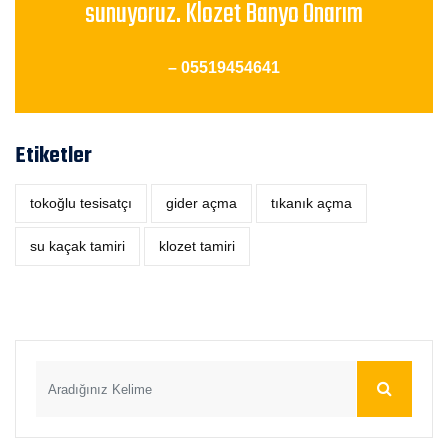
sunuyoruz. Klozet Banyo Onarım
– 05519454641
Etiketler
tokoğlu tesisatçı
‎gider açma
tıkanık açma
su kaçak tamiri
klozet tamiri