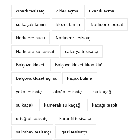
çınarlı tesisatçı
‎gider açma
tıkanık açma
su kaçak tamiri
klozet tamiri
Narlıdere tesisat
Narlıdere sucu
Narlıdere tesisatçı
Narlıdere su tesisat
sakarya tesisatçı
Balçova klozet
Balçova klozet tıkanıklığı
Balçova klozet açma
kaçak bulma
yaka tesisatçı
aliağa tesisatçı
su kaçağı
su kaçak
kameralı su kaçağı
kaçağı tespit
ertuğrul tesisatçı
karanfil tesisatçı
salimbey tesisatçı
gazi tesisatçı