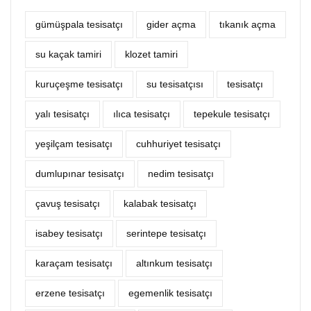
gümüşpala tesisatçı
‎gider açma
tıkanık açma
su kaçak tamiri
klozet tamiri
kuruçeşme tesisatçı
su tesisatçısı
tesisatçı
yalı tesisatçı
ılıca tesisatçı
tepekule tesisatçı
yeşilçam tesisatçı
cuhhuriyet tesisatçı
dumlupınar tesisatçı
nedim tesisatçı
çavuş tesisatçı
kalabak tesisatçı
isabey tesisatçı
serintepe tesisatçı
karaçam tesisatçı
altınkum tesisatçı
erzene tesisatçı
egemenlik tesisatçı