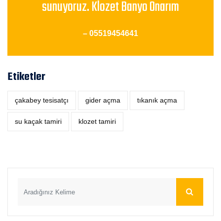
sunuyoruz. Klozet Banyo Onarım
– 05519454641
Etiketler
çakabey tesisatçı
‎gider açma
tıkanık açma
su kaçak tamiri
klozet tamiri