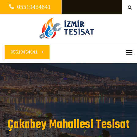
05519454641
05519454641
Me
Çakabey Mahallesi Tesisat