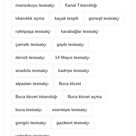
manavkuyu tesisatçı
Kanal Tıkanıklığı
tıkanıklık açma
kaçak tespiti
güneşli tesisatçı
rafetpaşa tesisatçı
karabağlar tesisatçı
çamaltı tesisatçı
gaybi tesisatçı
denizli tesisatçı
14 Mayıs tesisatçı
anadolu tesisatçı
kadriye tesisatçı
alpaslan tesisatçı
Buca klozet
Buca klozet tıkanıklığı
Buca klozet açma
buca tesisatçı
esentepe tesisatçı
güngör tesisatçı
gazikent tesisatçı
yahşibey tesisatçı