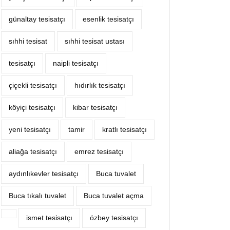
günaltay tesisatçı
esenlik tesisatçı
sıhhi tesisat
sıhhi tesisat ustası
tesisatçı
naipli tesisatçı
çiçekli tesisatçı
hıdırlık tesisatçı
köyiçi tesisatçı
kibar tesisatçı
yeni tesisatçı
tamir
kratlı tesisatçı
aliağa tesisatçı
emrez tesisatçı
aydınlıkevler tesisatçı
Buca tuvalet
Buca tıkalı tuvalet
Buca tuvalet açma
ismet tesisatçı
özbey tesisatçı