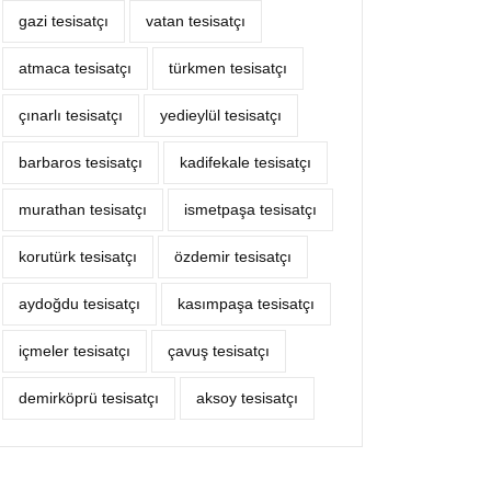
gazi tesisatçı
vatan tesisatçı
atmaca tesisatçı
türkmen tesisatçı
çınarlı tesisatçı
yedieylül tesisatçı
barbaros tesisatçı
kadifekale tesisatçı
murathan tesisatçı
ismetpaşa tesisatçı
korutürk tesisatçı
özdemir tesisatçı
aydoğdu tesisatçı
kasımpaşa tesisatçı
içmeler tesisatçı
çavuş tesisatçı
demirköprü tesisatçı
aksoy tesisatçı