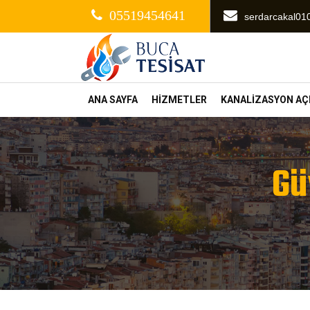
05519454641
serdarcakal0
ANA SAYFA
HİZMETLER
KANALİZASYON A
Gü