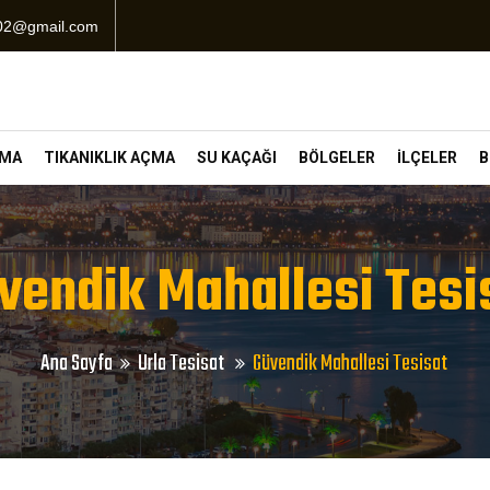
102@gmail.com
ÇMA
TIKANIKLIK AÇMA
SU KAÇAĞI
BÖLGELER
İLÇELER
B
vendik Mahallesi Tesi
Ana Sayfa
Urla Tesisat
Güvendik Mahallesi Tesisat