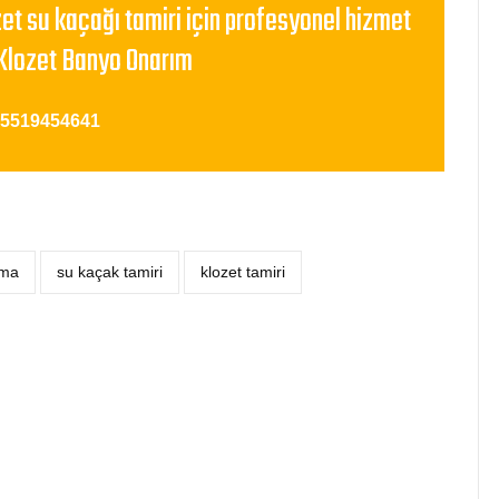
zet su kaçağı tamiri için profesyonel hizmet
Klozet Banyo Onarım
05519454641
çma
su kaçak tamiri
klozet tamiri