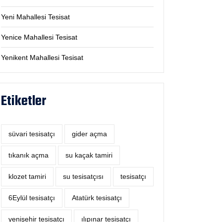
Yeni Mahallesi Tesisat
Yenice Mahallesi Tesisat
Yenikent Mahallesi Tesisat
Etiketler
süvari tesisatçı
‎gider açma
tıkanık açma
su kaçak tamiri
klozet tamiri
su tesisatçısı
tesisatçı
6Eylül tesisatçı
Atatürk tesisatçı
yenişehir tesisatçı
ılıpınar tesisatçı