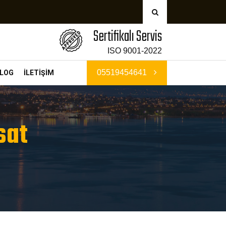
Sertifikalı Servis
ISO 9001-2022
05519454641
LOG
İLETİŞİM
sat