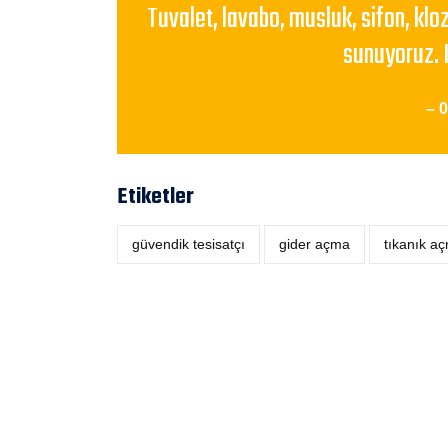
Tuvalet, lavabo, musluk, sifon, klo
sunuyoruz. 
– 
Etiketler
güvendik tesisatçı
‎gider açma
tıkanık a