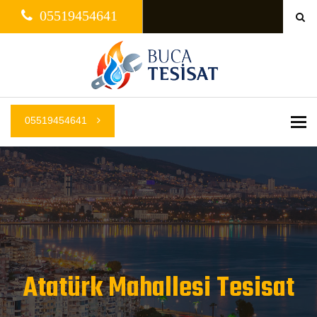
05519454641
05519454641
Me
Atatürk Mahallesi Tesisat