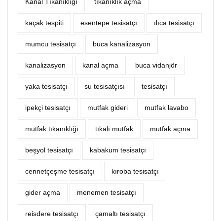
Kanal Tıkanıklığı
tıkanıklık açma
kaçak tespiti
esentepe tesisatçı
ılıca tesisatçı
mumcu tesisatçı
buca kanalizasyon
kanalizasyon
kanal açma
buca vidanjör
yaka tesisatçı
su tesisatçısı
tesisatçı
ipekçi tesisatçı
mutfak gideri
mutfak lavabo
mutfak tıkanıklığı
tıkalı mutfak
mutfak açma
beşyol tesisatçı
kabakum tesisatçı
cennetçeşme tesisatçı
kıroba tesisatçı
gider açma
menemen tesisatçı
reisdere tesisatçı
çamaltı tesisatçı