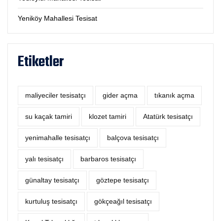
Yeniköy Mahallesi Tesisat
Etiketler
maliyeciler tesisatçı
‎gider açma
tıkanık açma
su kaçak tamiri
klozet tamiri
Atatürk tesisatçı
yenimahalle tesisatçı
balçova tesisatçı
yalı tesisatçı
barbaros tesisatçı
günaltay tesisatçı
göztepe tesisatçı
kurtuluş tesisatçı
gökçeağıl tesisatçı