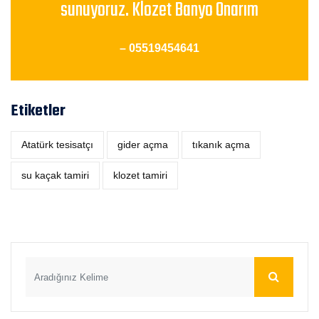
sunuyoruz. Klozet Banyo Onarım
– 05519454641
Etiketler
Atatürk tesisatçı
‎gider açma
tıkanık açma
su kaçak tamiri
klozet tamiri