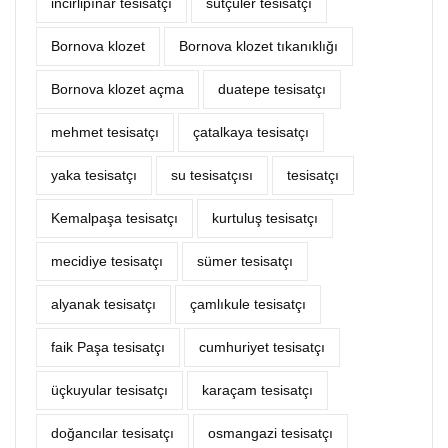
incirlipınar tesisatçı
sütçüler tesisatçı
Bornova klozet
Bornova klozet tıkanıklığı
Bornova klozet açma
duatepe tesisatçı
mehmet tesisatçı
çatalkaya tesisatçı
yaka tesisatçı
su tesisatçısı
tesisatçı
Kemalpaşa tesisatçı
kurtuluş tesisatçı
mecidiye tesisatçı
sümer tesisatçı
alyanak tesisatçı
çamlıkule tesisatçı
faik Paşa tesisatçı
cumhuriyet tesisatçı
üçkuyular tesisatçı
karaçam tesisatçı
doğancılar tesisatçı
osmangazi tesisatçı