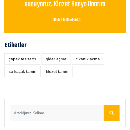
sunuyoruz. Klozet Banyo Onarım
– 05519454641
Etiketler
çapak tesisatçı
‎gider açma
tıkanık açma
su kaçak tamiri
klozet tamiri