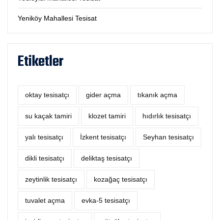
Yeniköy Mahallesi Tesisat
Etiketler
oktay tesisatçı
‎gider açma
tıkanık açma
su kaçak tamiri
klozet tamiri
hıdırlık tesisatçı
yalı tesisatçı
İzkent tesisatçı
Seyhan tesisatçı
dikli tesisatçı
deliktaş tesisatçı
zeytinlik tesisatçı
kozağaç tesisatçı
tuvalet açma
evka-5 tesisatçı