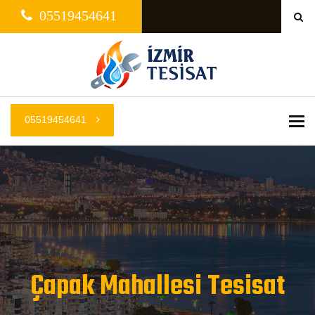
05519454641
05519454641
Me
Çapak Mahallesi Tesisat