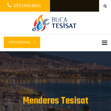
05519454641
05519454641
Me
Menderes Tesisat