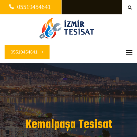
05519454641
05519454641
Me
Kemalpaşa Tesisat