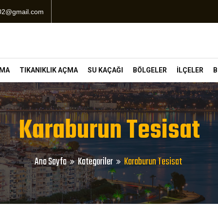
102@gmail.com
ÇMA
TIKANIKLIK AÇMA
SU KAÇAĞI
BÖLGELER
İLÇELER
B
Karaburun Tesisat
Ana Sayfa
Kategoriler
Karaburun Tesisat