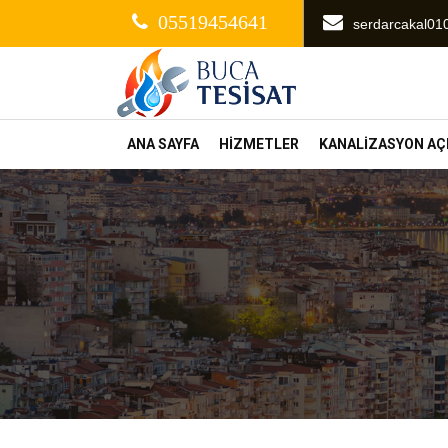
05519454641
serdarcakal0
ANA SAYFA
HİZMETLER
KANALİZASYON A