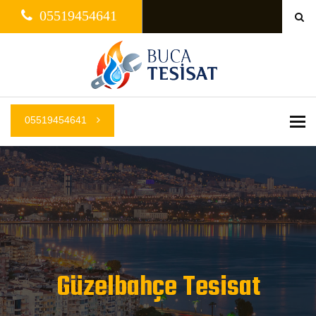
05519454641
05519454641
Me
Güzelbahçe Tesisat