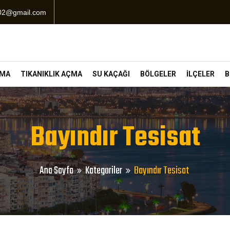
102@gmail.com
ÇMA
TIKANIKLIK AÇMA
SU KAÇAĞI
BÖLGELER
İLÇELER
B
Bayındır Tesisat
Ana Sayfa
Kategoriler
Bayındır Tesisat