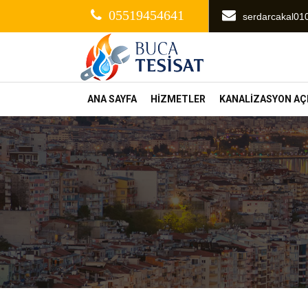
05519454641
serdarcakal0
ANA SAYFA
HİZMETLER
KANALİZASYON A