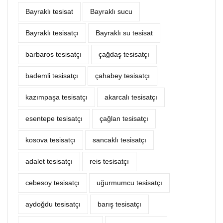
Bayraklı tesisat
Bayraklı sucu
Bayraklı tesisatçı
Bayraklı su tesisat
barbaros tesisatçı
çağdaş tesisatçı
bademli tesisatçı
çahabey tesisatçı
kazımpaşa tesisatçı
akarcalı tesisatçı
esentepe tesisatçı
çağlan tesisatçı
kosova tesisatçı
sancaklı tesisatçı
adalet tesisatçı
reis tesisatçı
cebesoy tesisatçı
uğurmumcu tesisatçı
aydoğdu tesisatçı
barış tesisatçı