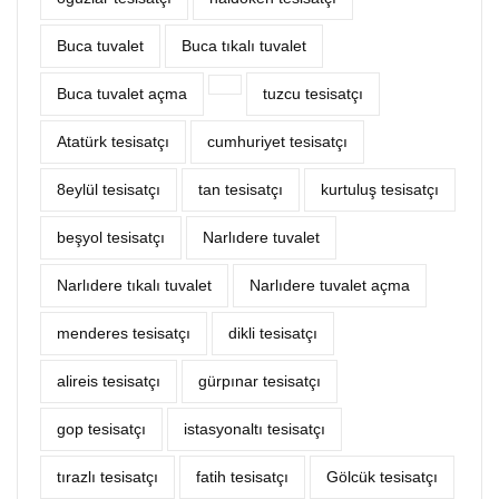
Buca tuvalet
Buca tıkalı tuvalet
Buca tuvalet açma
tuzcu tesisatçı
Atatürk tesisatçı
cumhuriyet tesisatçı
8eylül tesisatçı
tan tesisatçı
kurtuluş tesisatçı
beşyol tesisatçı
Narlıdere tuvalet
Narlıdere tıkalı tuvalet
Narlıdere tuvalet açma
menderes tesisatçı
dikli tesisatçı
alireis tesisatçı
gürpınar tesisatçı
gop tesisatçı
istasyonaltı tesisatçı
tırazlı tesisatçı
fatih tesisatçı
Gölcük tesisatçı