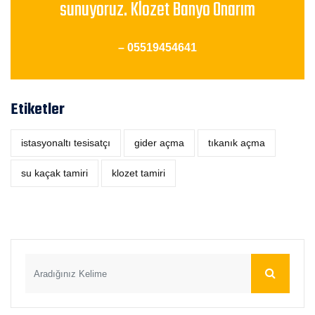
sunuyoruz. Klozet Banyo Onarım
– 05519454641
Etiketler
istasyonaltı tesisatçı
‎gider açma
tıkanık açma
su kaçak tamiri
klozet tamiri